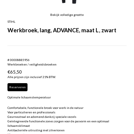
Bekijk volledige grootte
STIHL
Werkbroek, lang, ADVANCE, maat L, zwart
# 00008885956
Werkbroeken / veiligheidsbroeken
€
65,50
Alle prijzen zijn inclusief 21% BTW.
Reserveren
Optimale lichaamstemperatuur
Comfortabele, functionele broek voor werk in de natuur
Voor particulieren en professionals
Geurneutraal en ademend dankzij speciale vezels
Geïntegreerde functionele zones zorgen voor de pasvorm en een optimaal
lichaamsklimaat
Antibacteriële uitrusting met zilverionen