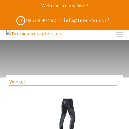
Welcome to our website!
035 53 89 252
info@tm-eemnes.nl
O
M
M
Winkel