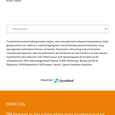
Kleur: zwart
Functionele onderkleding zonder naden, voor een optimale lichaamstemperatuur. Zeer
goede afvoer van vocht en snelle droging door verschillende waterafstotende, resp.
opzuigende materialen binnen en buiten. Duurzame uitrusting met zilverionen
neutraliseert geuren. Voor de achterkant van de benen en het zitvlak is er een warme
functionele zone voorzien. Een ribstructuur met opvulling aan de knieën en de
scheenbenen. Met motorzaagmotief. Maten: S-XXL. Materiaal: Bovenstof 60 %
Polyester, 34 % Polyamide, 6 % Elastaan. Vezels / garen bevatten biociden.
Inhoud door
OVER ONS
TM Eemnes is het juiste adres voor professional en