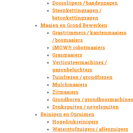
Doorslijpers / bandenzagen
Steenkettingzagen /
betonkettingzagen
Maaien en Grond Bewerken
Grastrimmers / kantenmaaiers
/ bosmaaiers
iMOW® robotmaaiers
Grasmaaiers
Verticuteermachines /
gazonbeluchters
Tuinfrezen / grondfrezen
Mulchmaaiers
Zitmaaiers
Grondboren / grondboormachine
Drukspuiten / nevelspuiten
Reinigen en Opruimen
Hogedrukreinigers
Waterstofzuigers / alleszuigers