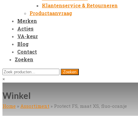
Klantenservice & Retourneren
Productaanvraag
Merken
Acties
VA-keur
Blog
Contact
Zoeken
Open
Zoeken
Zoeken
Mobile
naar:
Close
×
Menu
search
Winkel
Home
»
Assortiment
»
Protect FS, maat XS, fluo-oranje