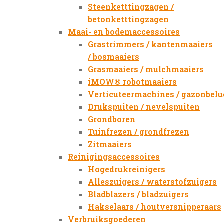
Steenketttingzagen /
betonketttingzagen
Maai- en bodemaccessoires
Grastrimmers / kantenmaaiers
/ bosmaaiers
Grasmaaiers / mulchmaaiers
iMOW® robotmaaiers
Verticuteermachines / gazonbelu
Drukspuiten / nevelspuiten
Grondboren
Tuinfrezen / grondfrezen
Zitmaaiers
Reinigingsaccessoires
Hogedrukreinigers
Alleszuigers / waterstofzuigers
Bladblazers / bladzuigers
Hakselaars / houtversnipperaars
Verbruiksgoederen