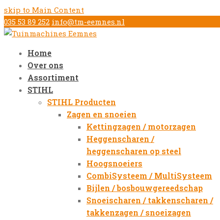
skip to Main Content
035 53 89 252
info@tm-eemnes.nl
Home
Over ons
Assortiment
STIHL
STIHL Producten
Zagen en snoeien
Kettingzagen / motorzagen
Heggenscharen /
heggenscharen op steel
Hoogsnoeiers
CombiSysteem / MultiSysteem
Bijlen / bosbouwgereedschap
Snoeischaren / takkenscharen /
takkenzagen / snoeizagen