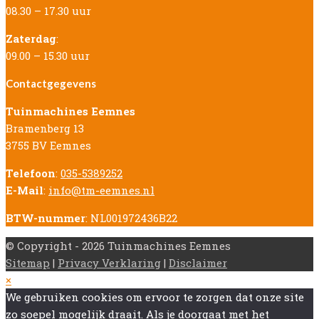
08.30 – 17.30 uur
Zaterdag
:
09.00 – 15.30 uur
Contactgegevens
Tuinmachines Eemnes
Bramenberg 13
3755 BV Eemnes
Telefoon
:
035-5389252
E-Mail
:
info@tm-eemnes.nl
BTW-nummer
: NL001972436B22
© Copyright - 2026 Tuinmachines Eemnes
Sitemap
|
Privacy Verklaring
|
Disclaimer
Back
×
To
We gebruiken cookies om ervoor te zorgen dat onze site
Top
zo soepel mogelijk draait. Als je doorgaat met het