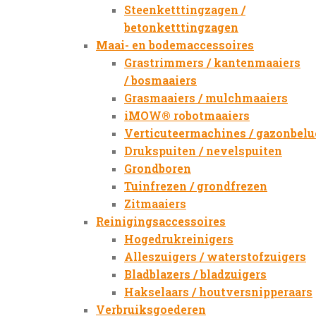
Steenketttingzagen /
betonketttingzagen
Maai- en bodemaccessoires
Grastrimmers / kantenmaaiers
/ bosmaaiers
Grasmaaiers / mulchmaaiers
iMOW® robotmaaiers
Verticuteermachines / gazonbelu
Drukspuiten / nevelspuiten
Grondboren
Tuinfrezen / grondfrezen
Zitmaaiers
Reinigingsaccessoires
Hogedrukreinigers
Alleszuigers / waterstofzuigers
Bladblazers / bladzuigers
Hakselaars / houtversnipperaars
Verbruiksgoederen