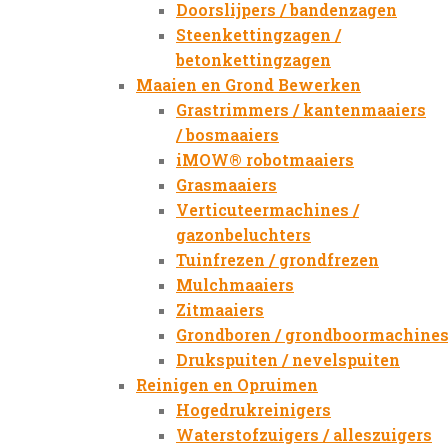
Doorslijpers / bandenzagen
Steenkettingzagen /
betonkettingzagen
Maaien en Grond Bewerken
Grastrimmers / kantenmaaiers
/ bosmaaiers
iMOW® robotmaaiers
Grasmaaiers
Verticuteermachines /
gazonbeluchters
Tuinfrezen / grondfrezen
Mulchmaaiers
Zitmaaiers
Grondboren / grondboormachine
Drukspuiten / nevelspuiten
Reinigen en Opruimen
Hogedrukreinigers
Waterstofzuigers / alleszuigers