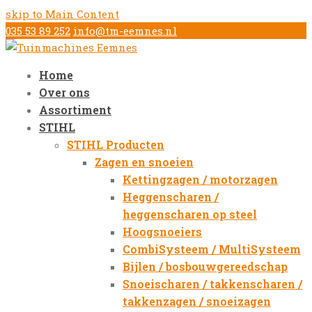
skip to Main Content
035 53 89 252
info@tm-eemnes.nl
Home
Over ons
Assortiment
STIHL
STIHL Producten
Zagen en snoeien
Kettingzagen / motorzagen
Heggenscharen /
heggenscharen op steel
Hoogsnoeiers
CombiSysteem / MultiSysteem
Bijlen / bosbouwgereedschap
Snoeischaren / takkenscharen /
takkenzagen / snoeizagen