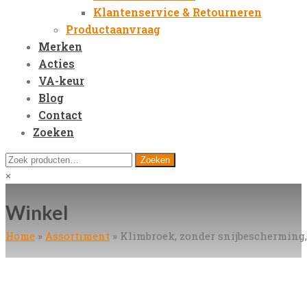
Klantenservice & Retourneren
Productaanvraag
Merken
Acties
VA-keur
Blog
Contact
Zoeken
Open
Zoeken
Zoeken
Mobile
naar:
Close
×
Menu
search
Winkel
Home
»
Assortiment
»
Klimbroek, zonder snijbescherming