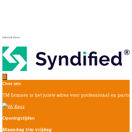
Inhoud door
Over ons
TM Eemnes is het juiste adres voor professional en parti
Openingstijden
Maandag t/m vrijdag
: