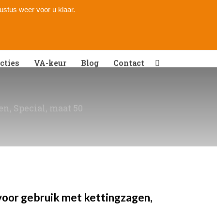
gustus weer voor u klaar.
cties
VA-keur
Blog
Contact
n, Special, maat 50
voor gebruik met kettingzagen,