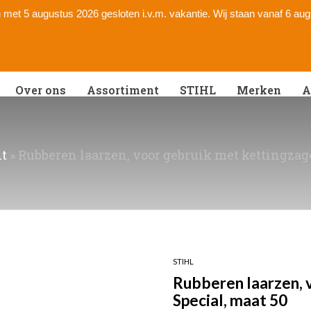
 en met 5 augustus 2026 gesloten i.v.m. vakantie. Wij staan vanaf 6 au
Over ons
Assortiment
STIHL
Merken
A
t
»
Rubberen laarzen, voor gebruik met kettingzage
STIHL
Rubberen laarzen, 
Special, maat 50