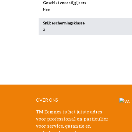
Geschikt voor stijgijzers
Nee
Snijbeschermingsklasse
3
OVER ONS
TM Eemnes is het juiste adres
voor professional en particulier
voor service, garantie en