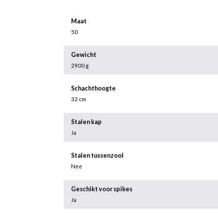
Maat
50
Gewicht
2900 g
Schachthoogte
32 cm
Stalen kap
Ja
Stalen tussenzool
Nee
Geschikt voor spikes
Ja