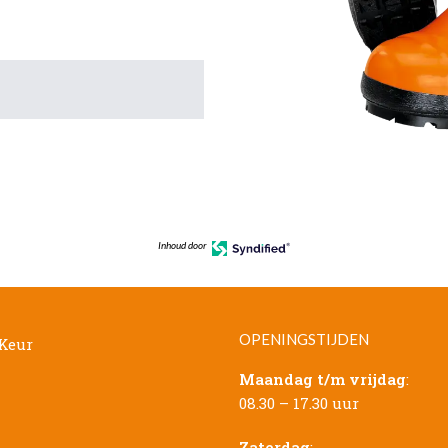
Inhoud door
OPENINGSTIJDEN
Maandag t/m vrijdag
:
08.30 – 17.30 uur
Zaterdag
: