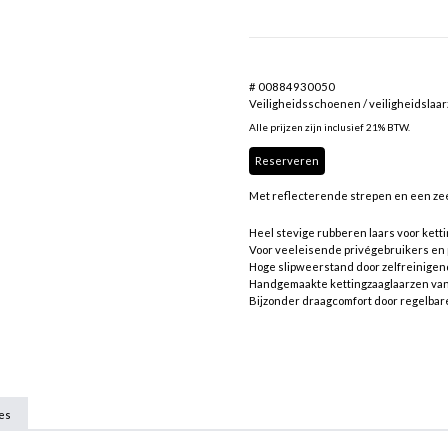
# 00884930050
Veiligheidsschoenen / veiligheidslaa
Alle prijzen zijn inclusief 21% BTW.
Reserveren
Met reflecterende strepen en een zee
Heel stevige rubberen laars voor ket
Voor veeleisende privégebruikers en 
Hoge slipweerstand door zelfreinigend
Handgemaakte kettingzaaglaarzen van 
Bijzonder draagcomfort door regelbar
ies