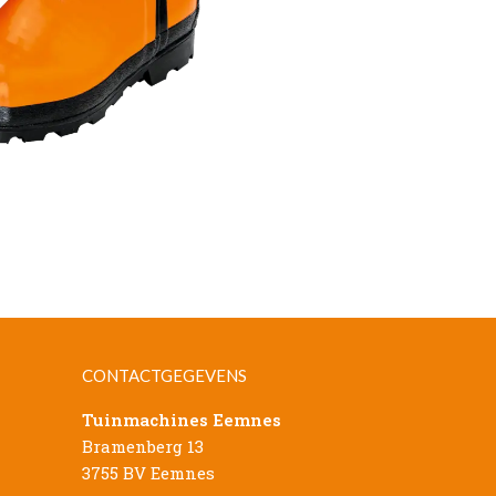
CONTACTGEGEVENS
Tuinmachines Eemnes
Bramenberg 13
3755 BV Eemnes