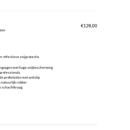
€
128,00
rzen
r effectieve snijprotectie
tingzagen met hoge snijbescherming
professionals
e profielzolen met antislip
natuurlijk rubber
e schachtkraag