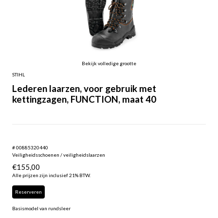
Bekijk volledige grootte
STIHL
Lederen laarzen, voor gebruik met
kettingzagen, FUNCTION, maat 40
# 00885320440
Veiligheidsschoenen / veiligheidslaarzen
€
155,00
Alle prijzen zijn inclusief 21% BTW.
Reserveren
Basismodel van rundsleer