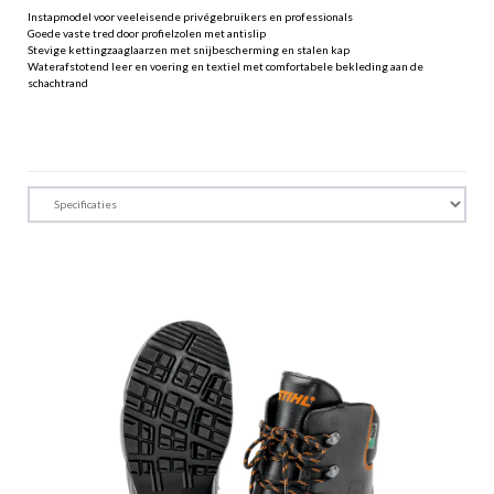
Instapmodel voor veeleisende privégebruikers en professionals
Goede vaste tred door profielzolen met antislip
Stevige kettingzaaglaarzen met snijbescherming en stalen kap
Waterafstotend leer en voering en textiel met comfortabele bekleding aan de
schachtrand