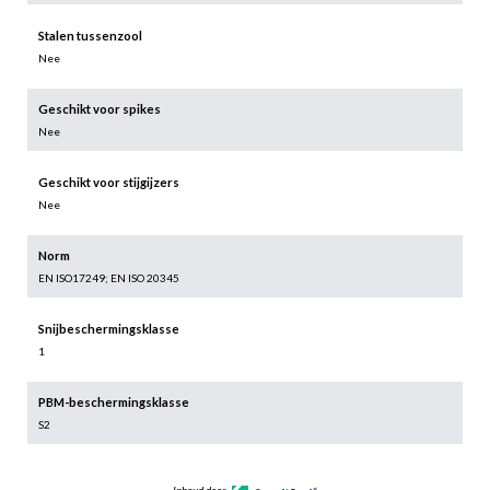
Stalen tussenzool
Nee
Geschikt voor spikes
Nee
Geschikt voor stijgijzers
Nee
Norm
EN ISO17249; EN ISO 20345
Snijbeschermingsklasse
1
PBM-beschermingsklasse
S2
Inhoud door