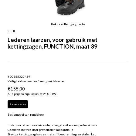
Bekijk volledige grootte
STIHL
Lederen laarzen, voor gebruik met
kettingzagen, FUNCTION, maat 39
# 00885320439
Veiligheidsschoenen / veiligheidslaarzen
€
155,00
Alle prijzen zijn inclusief 21% BTW.
Reserveren
Basismodel van rundsleer
Instapmodel voor veeleisende privégebruikers en professionals
Goede vaste tred door profielzolen met antislip
Stevige kettingzaaglaarzen met snijbescherming en stalen kap