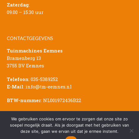
Zaterdag
:
09.00 – 15.30 uur
CONTACTGEGEVENS
Tuinmachines Eemnes
Bramenberg 13
3755 BV Eemnes
Telefoon
:
035-5389252
E-Mail
:
info@tm-eemnes.nl
BTW-nummer
: NL001972436B22
We gebruiken cookies om ervoor te zorgen dat onze site zo
soepel mogelijk draait. Als je doorgaat met het gebruiken van
deze site, gaan we ervan uit dat je ermee instemt.
© Copyright - 2026 Tuinmachines Eemnes