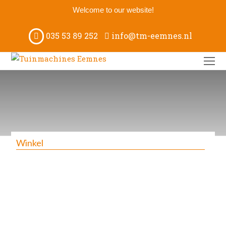
Welcome to our website!
035 53 89 252
info@tm-eemnes.nl
O
M
M
Winkel