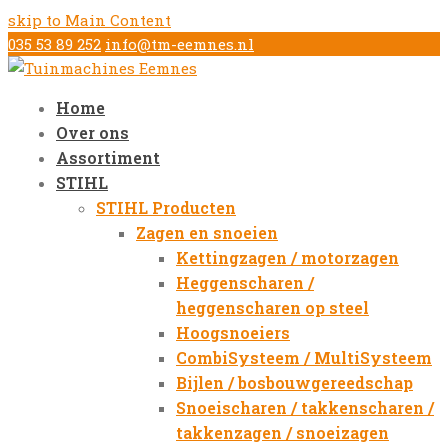
skip to Main Content
035 53 89 252
info@tm-eemnes.nl
Home
Over ons
Assortiment
STIHL
STIHL Producten
Zagen en snoeien
Kettingzagen / motorzagen
Heggenscharen /
heggenscharen op steel
Hoogsnoeiers
CombiSysteem / MultiSysteem
Bijlen / bosbouwgereedschap
Snoeischaren / takkenscharen /
takkenzagen / snoeizagen