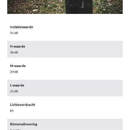
Isolatiewaarde
31 dB
H-waarde
36 dB
M-waarde
29 dB
L-waarde
21 dB
Lichtoverdracht
85
Binnenuitvoering