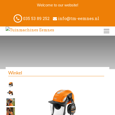
Welcome to our website!
035 53 89 252
info@tm-eemnes.nl
O
M
M
Winkel