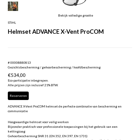
Bekijk volledige grootte
STIHL
Helmset ADVANCE X-Vent ProCOM
# 00008880813
Gezichtsbescherming / gehoorbescherming / hoofdbescherming
€
534,00
Eco-participatie inbegrepen.
Alle prijzen zijn inclusief 21% BTW.
Reserveren
ADVANCE X-Vent ProCOM helmset de perfecte combinatie van bescherming en
communicatie
Hoogwaardige helmset voor veilig werken
Bijzonder praktisch voor professionele toepassingen bij het gebruik van een
kettingzaag
Gehoorbescherming SNR 31 (EN 352, EN 397, EN 1731)