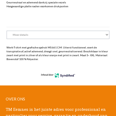
Geurneutraal en ademend dankzij speciale vezels
Hoogwaardige platte naden voorkomen drukpunten
Werk-T-shirt met grafische opdruk MS 661 C-M. Uiterst functioneel, voert de
transpiratie af, actief ademend, droogt snel, geurneutraliserend. Beschikbaar in kleur
zwart met print in zilver of als kleur oranje met print in zwart. Maat S– XXL. Materiaal:
Bovenstof 100 % Polyester.
Inhoud door
OVER ONS
TM Eemnes is het juiste adres voor professional en
particulier voor service, garantie en onderhoud van