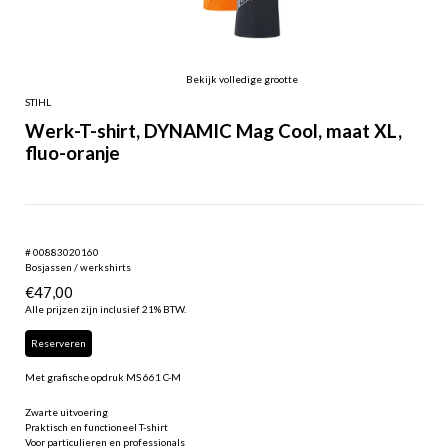
Bekijk volledige grootte
STIHL
Werk-T-shirt, DYNAMIC Mag Cool, maat XL,
fluo-oranje
# 00883020160
Bosjassen / werkshirts
€
47,00
Alle prijzen zijn inclusief 21% BTW.
Reserveren
Met grafische opdruk MS 661 C-M
Zwarte uitvoering
Praktisch en functioneel T-shirt
Voor particulieren en professionals