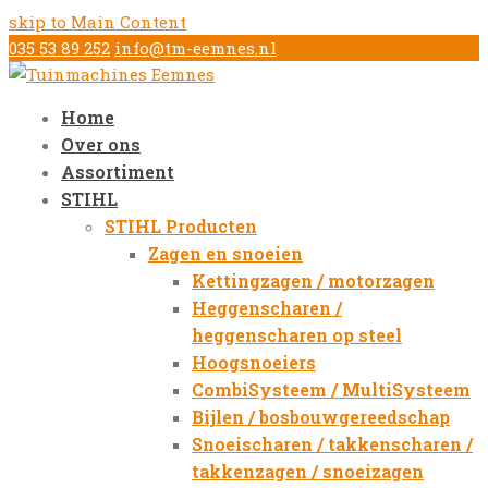
skip to Main Content
035 53 89 252
info@tm-eemnes.nl
Home
Over ons
Assortiment
STIHL
STIHL Producten
Zagen en snoeien
Kettingzagen / motorzagen
Heggenscharen /
heggenscharen op steel
Hoogsnoeiers
CombiSysteem / MultiSysteem
Bijlen / bosbouwgereedschap
Snoeischaren / takkenscharen /
takkenzagen / snoeizagen