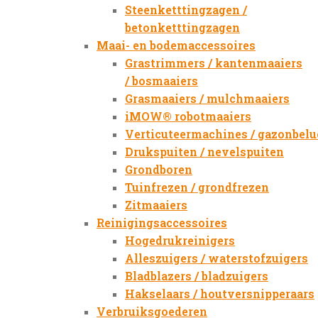
Steenketttingzagen /
betonketttingzagen
Maai- en bodemaccessoires
Grastrimmers / kantenmaaiers
/ bosmaaiers
Grasmaaiers / mulchmaaiers
iMOW® robotmaaiers
Verticuteermachines / gazonbelu
Drukspuiten / nevelspuiten
Grondboren
Tuinfrezen / grondfrezen
Zitmaaiers
Reinigingsaccessoires
Hogedrukreinigers
Alleszuigers / waterstofzuigers
Bladblazers / bladzuigers
Hakselaars / houtversnipperaars
Verbruiksgoederen