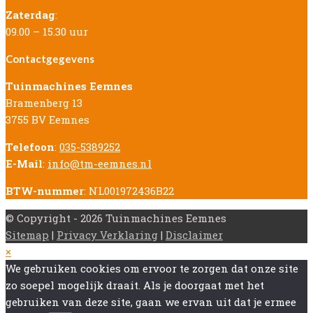
Zaterdag
:
09.00 – 15.30 uur
Contactgegevens
Tuinmachines Eemnes
Bramenberg 13
3755 BV Eemnes
Telefoon
:
035-5389252
E-Mail
:
info@tm-eemnes.nl
BTW-nummer
: NL001972436B22
© Copyright - 2026 Tuinmachines Eemnes
Sitemap
|
Privacy Verklaring
|
Disclaimer
Back
×
To
We gebruiken cookies om ervoor te zorgen dat onze site
Top
zo soepel mogelijk draait. Als je doorgaat met het
gebruiken van deze site, gaan we ervan uit dat je ermee