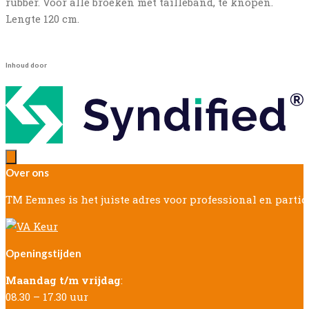
rubber. Voor alle broeken met tailleband, te knopen.
Lengte 120 cm.
Inhoud door
Over ons
TM Eemnes is het juiste adres voor professional en parti
Openingstijden
Maandag t/m vrijdag
:
08.30 – 17.30 uur