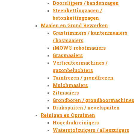
Doorslijpers / bandenzagen
Steenkettingzagen /
betonkettingzagen
Maaien en Grond Bewerken
Grastrimmers / kantenmaaiers
/ bosmaaiers
iMOW® robotmaaiers
Grasmaaiers
Verticuteermachines /
gazonbeluchters
Tuinfrezen / grondfrezen
Mulchmaaiers
Zitmaaiers
Grondboren / grondboormachine
Drukspuiten / nevelspuiten
Reinigen en Opruimen
Hogedrukreinigers
Waterstofzuigers / alleszuigers