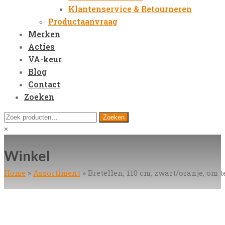
Klantenservice & Retourneren
Productaanvraag
Merken
Acties
VA-keur
Blog
Contact
Zoeken
Open
Zoeken
Zoeken
Mobile
naar:
Close
×
Menu
search
Winkel
Home
»
Assortiment
»
Bretellen, 110 cm, zwart/oranje, om 