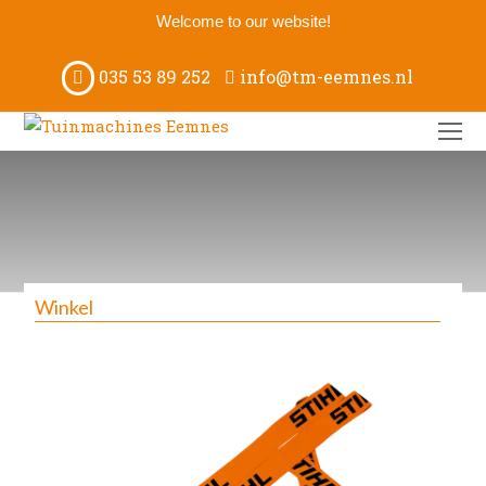
Welcome to our website!
035 53 89 252
info@tm-eemnes.nl
O
M
M
Winkel