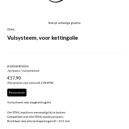
Bekijk volledige grootte
STIHL
Vulsysteem, voor kettingolie
# 00008905004
Jerrycans / vulsystemen
€
17,90
Alle prijzen zijn inclusief 21% BTW.
Reserveren
Vulsysteem voor zaagkettingolie
Om STIHL machines eenvoudig bij te tanken
Compatibel met alle STIHL combi-jerrycans
Bruikbaar voor alle tankopeningen Ø > 23,5 mm