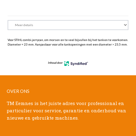
Voor STIHL combi-jerrycan, om morsen en te veel bijvullen bij het tanken te voorkomen.
Diameter = 23 mm. Aanpasbaar voor alle tankopeningen met een diameter > 23,5 mm.
Inhoud door
OVER ONS
TM Eemnes is het juiste adres voor professional en
particulier voor service, garantie en onderhoud van
nieuwe en gebruikte machines.