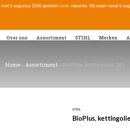
 en met 5 augustus 2026 gesloten i.v.m. vakantie. Wij staan vanaf 6 au
Over ons
Assortiment
STIHL
Merken
A
Home
»
Assortiment
»
BioPlus, kettingolie, 20 l
STIHL
BioPlus, kettingolie