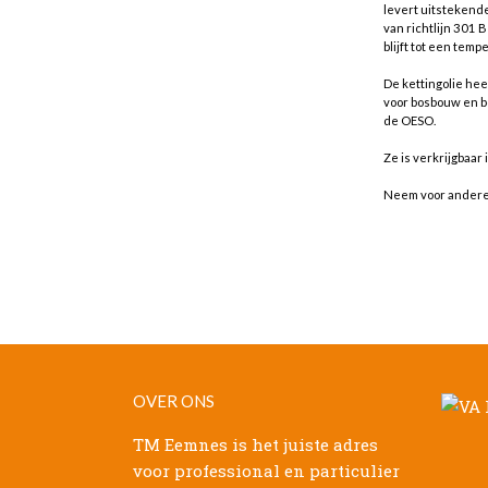
levert uitstekende
van richtlijn 301 
blijft tot een tem
De kettingolie hee
voor bosbouw en bo
de OESO.
Ze is verkrijgbaa
Neem voor andere v
OVER ONS
TM Eemnes is het juiste adres
voor professional en particulier