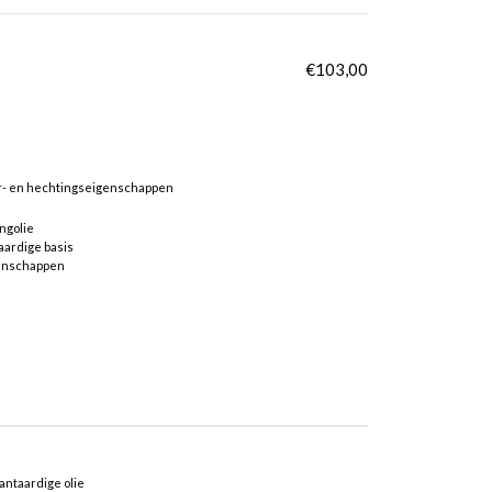
€
103,00
er- en hechtingseigenschappen
ngolie
taardige basis
genschappen
lantaardige olie