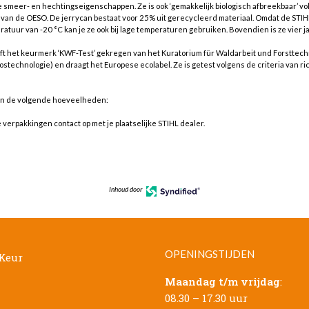
 smeer- en hechtingseigenschappen. Ze is ook ‘gemakkelijk biologisch afbreekbaar’ vol
B van de OESO. De jerrycan bestaat voor 25% uit gerecycleerd materiaal. Omdat de STIH
peratuur van -20 °C kan je ze ook bij lage temperaturen gebruiken. Bovendien is ze vier j
ft het keurmerk ‘KWF-Test’ gekregen van het Kuratorium für Waldarbeit und Forsttechn
stechnologie) en draagt het Europese ecolabel. Ze is getest volgens de criteria van ric
r in de volgende hoeveelheden:
erpakkingen contact op met je plaatselijke STIHL dealer.
Inhoud door
OPENINGSTIJDEN
Maandag t/m vrijdag
:
08.30 – 17.30 uur