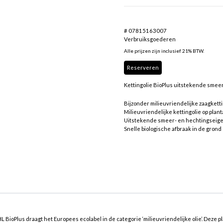
# 07815163007
Verbruiksgoederen
Alle prijzen zijn inclusief 21% BTW.
Reserveren
Kettingolie BioPlus uitstekende sme
Bijzonder milieuvriendelijke zaagketti
Milieuvriendelijke kettingolie op plan
Uitstekende smeer- en hechtingsei
Snelle biologische afbraak in de grond
L BioPlus draagt het Europees ecolabel in de categorie ‘milieuvriendelijke olie’. Deze p