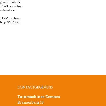
gens de criteria
L BioPlus vloeibaar
aar houdbaar.
ik e.V. (centrum
htlijn 301 B van
CONTACTGEGEVENS
Tuinmachines Eemnes
Bramenberg 13