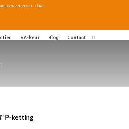
gustus weer voor u klaar.
cties
VA-keur
Blog
Contact
ng
4" P-ketting