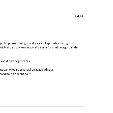
€
4,60
ptebegrenzers uit gehard staal met speciale coating. Twee
ut. Met de haak kunt u zowel de groef als het boorgat van de
g van dieptebegrenzers
ging van oliesmeerkanaal en zaagbladneus
hard hout en zacht hout