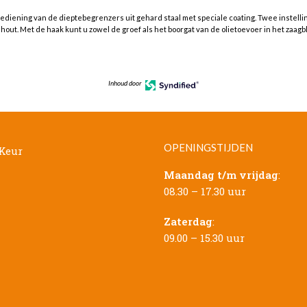
diening van de dieptebegrenzers uit gehard staal met speciale coating. Twee instelli
hout. Met de haak kunt u zowel de groef als het boorgat van de olietoevoer in het zaagb
Inhoud door
OPENINGSTIJDEN
Maandag t/m vrijdag
:
08.30 – 17.30 uur
Zaterdag
:
09.00 – 15.30 uur