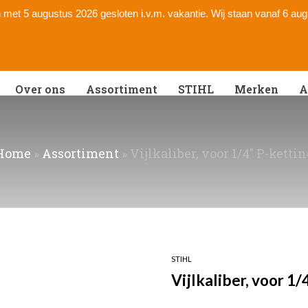
 en met 5 augustus 2026 gesloten i.v.m. vakantie. Wij staan vanaf 6 au
Over ons
Assortiment
STIHL
Merken
A
Home
»
Assortiment
»
Vijlkaliber, voor 1/4" P-ketti
STIHL
Vijlkaliber, voor 1/