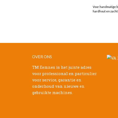
Voor handmatige be
hardhout en zacht 
OVER ONS
TM Eemnes is het juiste adres
voor professional en particulier
voor service, garantie en
onderhoud van nieuwe en
gebruikte machines.