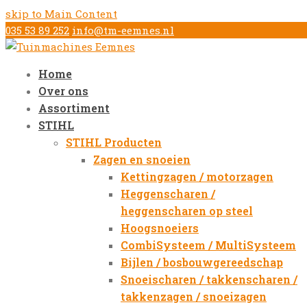
skip to Main Content
035 53 89 252
info@tm-eemnes.nl
Home
Over ons
Assortiment
STIHL
STIHL Producten
Zagen en snoeien
Kettingzagen / motorzagen
Heggenscharen /
heggenscharen op steel
Hoogsnoeiers
CombiSysteem / MultiSysteem
Bijlen / bosbouwgereedschap
Snoeischaren / takkenscharen /
takkenzagen / snoeizagen