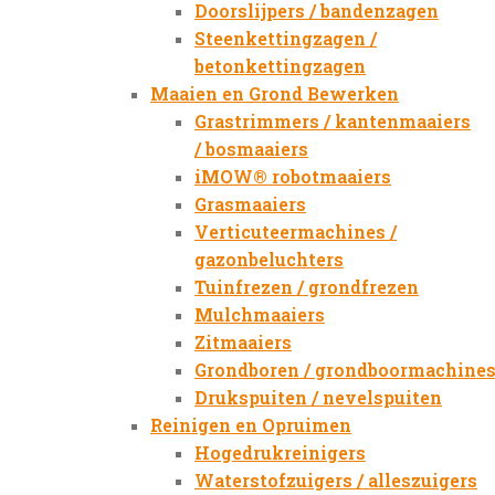
Doorslijpers / bandenzagen
Steenkettingzagen /
betonkettingzagen
Maaien en Grond Bewerken
Grastrimmers / kantenmaaiers
/ bosmaaiers
iMOW® robotmaaiers
Grasmaaiers
Verticuteermachines /
gazonbeluchters
Tuinfrezen / grondfrezen
Mulchmaaiers
Zitmaaiers
Grondboren / grondboormachine
Drukspuiten / nevelspuiten
Reinigen en Opruimen
Hogedrukreinigers
Waterstofzuigers / alleszuigers