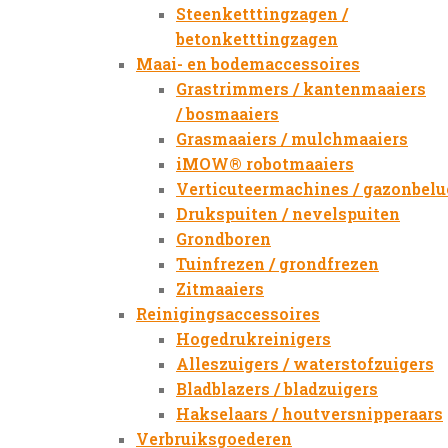
Steenketttingzagen /
betonketttingzagen
Maai- en bodemaccessoires
Grastrimmers / kantenmaaiers
/ bosmaaiers
Grasmaaiers / mulchmaaiers
iMOW® robotmaaiers
Verticuteermachines / gazonbelu
Drukspuiten / nevelspuiten
Grondboren
Tuinfrezen / grondfrezen
Zitmaaiers
Reinigingsaccessoires
Hogedrukreinigers
Alleszuigers / waterstofzuigers
Bladblazers / bladzuigers
Hakselaars / houtversnipperaars
Verbruiksgoederen