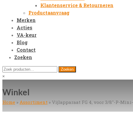
Klantenservice & Retourneren
Productaanvraag
Merken
Acties
VA-keur
Blog
Contact
Zoeken
Open
Zoeken
Zoeken
Mobile
naar:
Close
×
Menu
search
Winkel
Home
»
Assortiment
»
Vijlapparaat FG 4, voor 3/8"-P-Mini