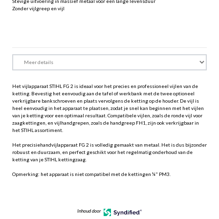
Stevige uitvoering in massief metaal voor een lange levensduur
Zonder vijlgreep en vijl
Het vijlapparaat STIHL FG 2 is ideaal voor het precies en professioneel vijlen van de
ketting. Bevestig het eenvoudig aan de tafel of werkbank met de twee optioneel
verkrijgbare bankschroeven en plaats vervolgens de ketting op de houder. De vijl is
heel eenvoudig in het apparaat te plaatsen, zodat je snel kan beginnen met het vijlen
van je ketting voor een optimaal resultaat. Compatibele vijlen, zoals de ronde vijl voor
zaagkettingen, en vijlhandgrepen, zoals de handgreep FH1, zijn ook verkrijgbaar in
het STIHL assortiment.
Het precisiehandvijlapparaat FG 2 is volledig gemaakt van metaal. Het is dus bijzonder
robuust en duurzaam, en perfect geschikt voor het regelmatig onderhoud van de
ketting van je STIHL kettingzaag.
Opmerking: het apparaat is niet compatibel met de kettingen ¼" PM3.
Inhoud door