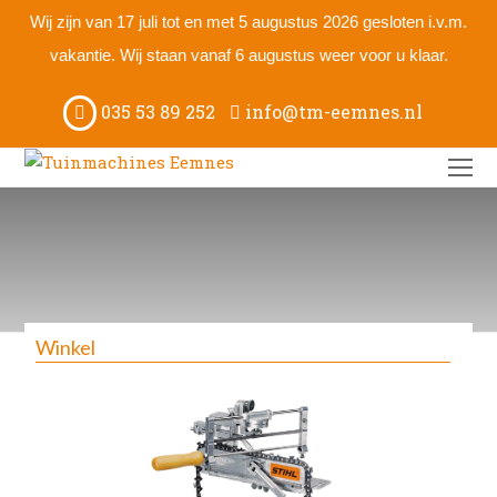
Wij zijn van 17 juli tot en met 5 augustus 2026 gesloten i.v.m.
vakantie. Wij staan vanaf 6 augustus weer voor u klaar.
035 53 89 252
info@tm-eemnes.nl
O
M
M
Winkel