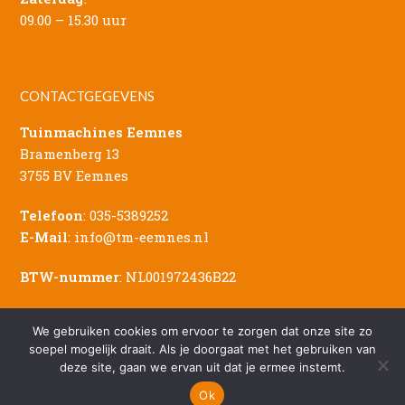
09.00 – 15.30 uur
CONTACTGEGEVENS
Tuinmachines Eemnes
Bramenberg 13
3755 BV Eemnes
Telefoon
:
035-5389252
E-Mail
:
info@tm-eemnes.nl
BTW-nummer
: NL001972436B22
We gebruiken cookies om ervoor te zorgen dat onze site zo
soepel mogelijk draait. Als je doorgaat met het gebruiken van
deze site, gaan we ervan uit dat je ermee instemt.
© Copyright - 2026 Tuinmachines Eemnes
Sitemap
|
Privacy Verklaring
|
Disclaimer
Ok