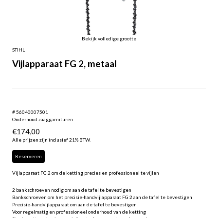
Bekijk volledige grootte
STIHL
Vijlapparaat FG 2, metaal
# 56040007501
Onderhoud zaaggarnituren
€
174,00
Alle prijzen zijn inclusief 21% BTW.
Reserveren
Vijlapparaat FG 2 om de ketting precies en professioneel te vijlen
2 bankschroeven nodig om aan de tafel te bevestigen
Bankschroeven om het precisie-handvijlapparaat FG 2 aan de tafel te bevestigen
Precisie-handvijlapparaat om aan de tafel te bevestigen
Voor regelmatig en professioneel onderhoud van de ketting