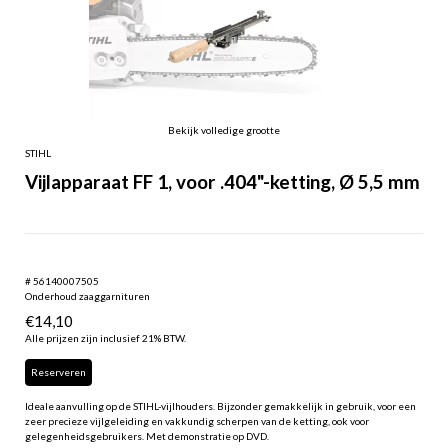
Bekijk volledige grootte
STIHL
Vijlapparaat FF 1, voor .404"-ketting, Ø 5,5 mm
# 56140007505
Onderhoud zaaggarnituren
€
14,10
Alle prijzen zijn inclusief 21% BTW.
Reserveren
Ideale aanvulling op de STIHL-vijlhouders. Bijzonder gemakkelijk in gebruik, voor een
zeer precieze vijlgeleiding en vakkundig scherpen van de ketting, ook voor
gelegenheidsgebruikers. Met demonstratie op DVD.