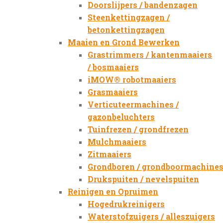
Doorslijpers / bandenzagen
Steenkettingzagen /
betonkettingzagen
Maaien en Grond Bewerken
Grastrimmers / kantenmaaiers
/ bosmaaiers
iMOW® robotmaaiers
Grasmaaiers
Verticuteermachines /
gazonbeluchters
Tuinfrezen / grondfrezen
Mulchmaaiers
Zitmaaiers
Grondboren / grondboormachine
Drukspuiten / nevelspuiten
Reinigen en Opruimen
Hogedrukreinigers
Waterstofzuigers / alleszuigers