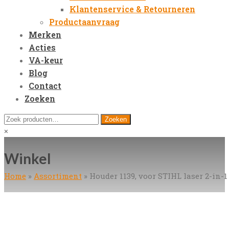
Klantenservice & Retourneren
Productaanvraag
Merken
Acties
VA-keur
Blog
Contact
Zoeken
Open
Zoeken
Zoeken
Mobile
naar:
Close
×
Menu
search
Winkel
Home
»
Assortiment
»
Houder 1139, voor STIHL laser 2-in-1