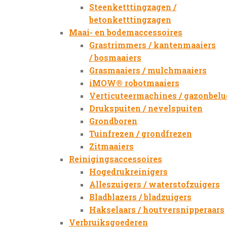
Steenketttingzagen /
betonketttingzagen
Maai- en bodemaccessoires
Grastrimmers / kantenmaaiers
/ bosmaaiers
Grasmaaiers / mulchmaaiers
iMOW® robotmaaiers
Verticuteermachines / gazonbelu
Drukspuiten / nevelspuiten
Grondboren
Tuinfrezen / grondfrezen
Zitmaaiers
Reinigingsaccessoires
Hogedrukreinigers
Alleszuigers / waterstofzuigers
Bladblazers / bladzuigers
Hakselaars / houtversnipperaars
Verbruiksgoederen