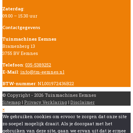
Zaterdag
:
09.00 – 15.30 uur
Contactgegevens
Tuinmachines Eemnes
Bramenberg 13
3755 BV Eemnes
Telefoon
:
035-5389252
E-Mail
:
info@tm-eemnes.nl
BTW-nummer
: NL001972436B22
© Copyright - 2026 Tuinmachines Eemnes
Sitemap
|
Privacy Verklaring
|
Disclaimer
Back
×
To
We gebruiken cookies om ervoor te zorgen dat onze site
Top
zo soepel mogelijk draait. Als je doorgaat met het
gebruiken van deze site, gaan we ervan uit dat je ermee