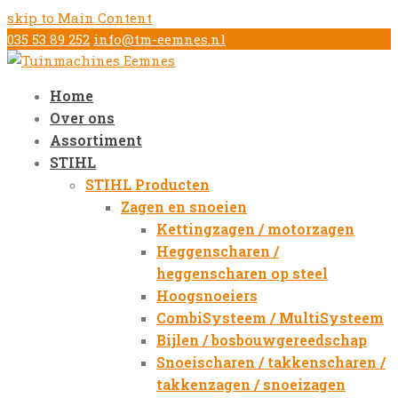
skip to Main Content
035 53 89 252
info@tm-eemnes.nl
Home
Over ons
Assortiment
STIHL
STIHL Producten
Zagen en snoeien
Kettingzagen / motorzagen
Heggenscharen /
heggenscharen op steel
Hoogsnoeiers
CombiSysteem / MultiSysteem
Bijlen / bosbouwgereedschap
Snoeischaren / takkenscharen /
takkenzagen / snoeizagen