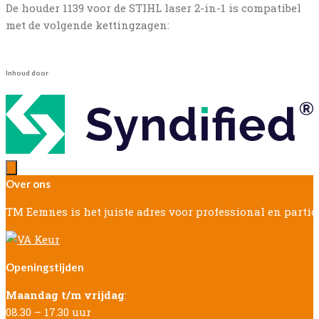
De houder 1139 voor de STIHL laser 2-in-1 is compatibel
met de volgende kettingzagen:
Inhoud door
Over ons
TM Eemnes is het juiste adres voor professional en parti
Openingstijden
Maandag t/m vrijdag
:
08.30 – 17.30 uur