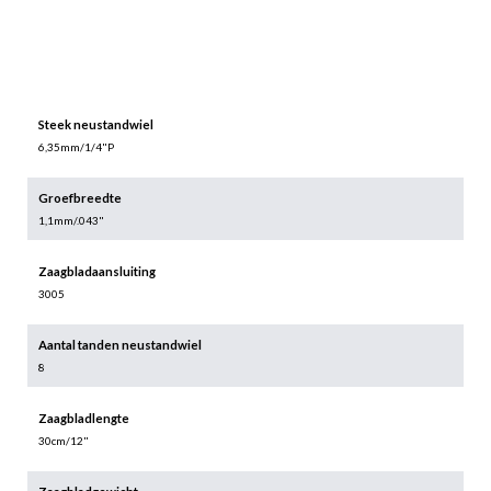
Steek neustandwiel
6,35mm/1/4"P
Groefbreedte
1,1mm/.043"
Zaagbladaansluiting
3005
Aantal tanden neustandwiel
8
Zaagbladlengte
30cm/12"