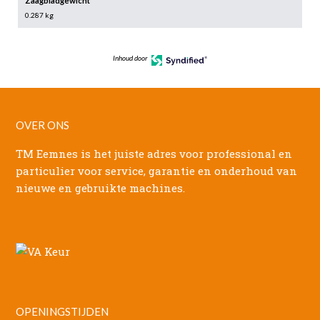
Zaagbladgewicht
0.287 kg
Inhoud door
OVER ONS
TM Eemnes is het juiste adres voor professional en
particulier voor service, garantie en onderhoud van
nieuwe en gebruikte machines.
OPENINGSTIJDEN