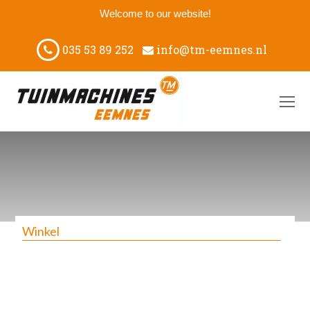
Welcome to our website!
035 53 89 252
info@tm-eemnes.nl
O
M
M
Winkel