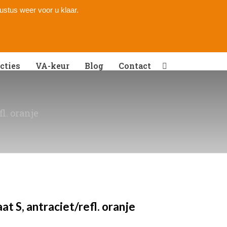
gustus weer voor u klaar.
cties
VA-keur
Blog
Contact
l. oranje
 S, antraciet/refl. oranje