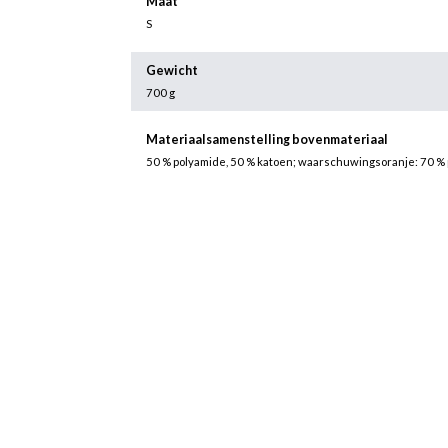
Maat
S
Gewicht
700 g
Materiaalsamenstelling bovenmateriaal
50 % polyamide, 50 % katoen; waarschuwingsoranje: 70 % 