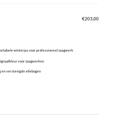
€
203,00
rtabele winterjas voor professioneel zaagwerk
signaalkleur voor zaagwerken
g en verstevigde ellebogen