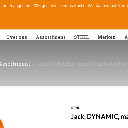
 en met 5 augustus 2026 gesloten i.v.m. vakantie. Wij staan vanaf 6 au
Over ons
Assortiment
STIHL
Merken
A
Assortiment
»
Jack, DYNAMIC, maat S, antraciet/ref
STIHL
Jack, DYNAMIC, maat