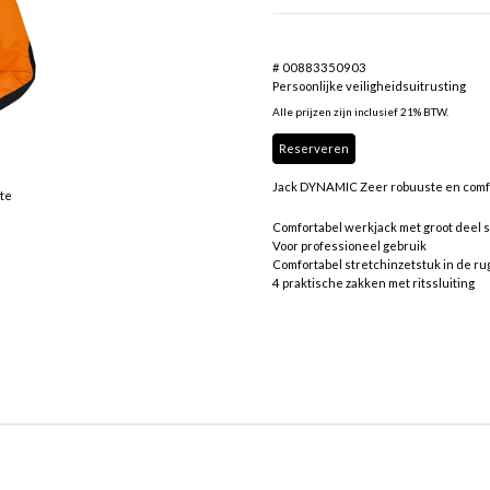
# 00883350903
Persoonlijke veiligheidsuitrusting
Alle prijzen zijn inclusief 21% BTW.
Reserveren
Jack DYNAMIC Zeer robuuste en comfo
tte
Comfortabel werkjack met groot deel 
Voor professioneel gebruik
Comfortabel stretchinzetstuk in de ru
4 praktische zakken met ritssluiting