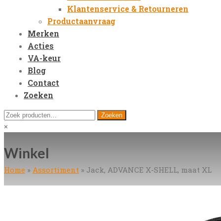
Klantenservice & Retourneren
Productaanvraag
Merken
Acties
VA-keur
Blog
Contact
Zoeken
Open
Zoeken
Zoeken
Mobile
naar:
Close
×
Menu
search
Winkel
Home
»
Assortiment
»
Jack, ADVANCE X-SHELL, maat XL