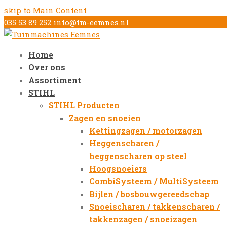
skip to Main Content
035 53 89 252
info@tm-eemnes.nl
Home
Over ons
Assortiment
STIHL
STIHL Producten
Zagen en snoeien
Kettingzagen / motorzagen
Heggenscharen /
heggenscharen op steel
Hoogsnoeiers
CombiSysteem / MultiSysteem
Bijlen / bosbouwgereedschap
Snoeischaren / takkenscharen /
takkenzagen / snoeizagen