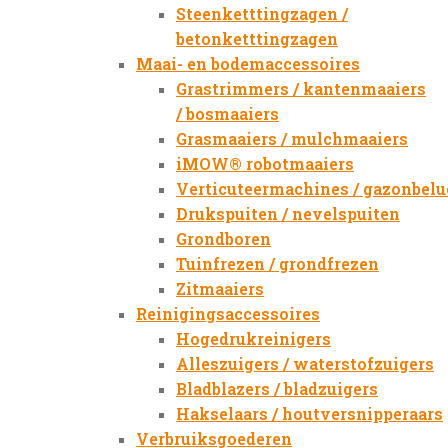
Steenketttingzagen /
betonketttingzagen
Maai- en bodemaccessoires
Grastrimmers / kantenmaaiers
/ bosmaaiers
Grasmaaiers / mulchmaaiers
iMOW® robotmaaiers
Verticuteermachines / gazonbelu
Drukspuiten / nevelspuiten
Grondboren
Tuinfrezen / grondfrezen
Zitmaaiers
Reinigingsaccessoires
Hogedrukreinigers
Alleszuigers / waterstofzuigers
Bladblazers / bladzuigers
Hakselaars / houtversnipperaars
Verbruiksgoederen