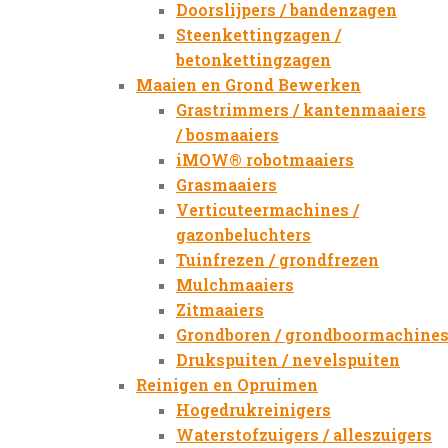
Doorslijpers / bandenzagen
Steenkettingzagen /
betonkettingzagen
Maaien en Grond Bewerken
Grastrimmers / kantenmaaiers
/ bosmaaiers
iMOW® robotmaaiers
Grasmaaiers
Verticuteermachines /
gazonbeluchters
Tuinfrezen / grondfrezen
Mulchmaaiers
Zitmaaiers
Grondboren / grondboormachine
Drukspuiten / nevelspuiten
Reinigen en Opruimen
Hogedrukreinigers
Waterstofzuigers / alleszuigers