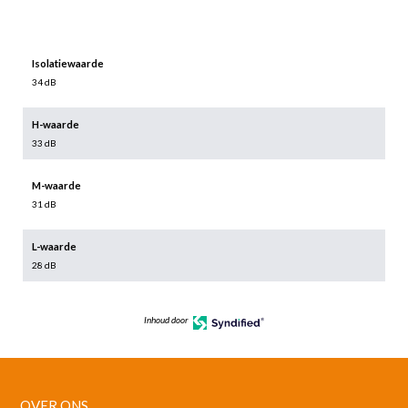
Isolatiewaarde
34 dB
H-waarde
33 dB
M-waarde
31 dB
L-waarde
28 dB
Inhoud door
OVER ONS