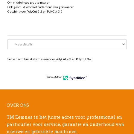
Om middelhoog gras te maaien
Ook geschikt voor het onderhoud van graskanten
Geschikt voor PolyCut 2-2 en PolyCut 3-2
Set van acht kunststofmessen voor PolyCut 2-2 en PolyCut 3-2.
Inhoud door
OVER ONS
TM Eemnes is het juiste adres voor professional en
particulier voor service, garantie en onderhoud van
nieuwe en gebruikte machines.