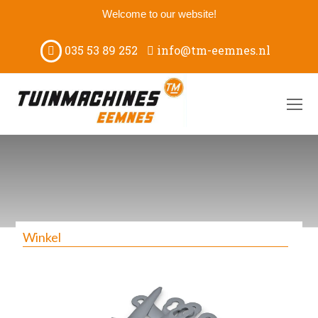
Welcome to our website!
035 53 89 252
info@tm-eemnes.nl
O
M
M
Winkel