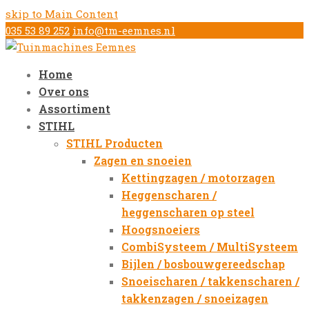
skip to Main Content
035 53 89 252
info@tm-eemnes.nl
Home
Over ons
Assortiment
STIHL
STIHL Producten
Zagen en snoeien
Kettingzagen / motorzagen
Heggenscharen /
heggenscharen op steel
Hoogsnoeiers
CombiSysteem / MultiSysteem
Bijlen / bosbouwgereedschap
Snoeischaren / takkenscharen /
takkenzagen / snoeizagen