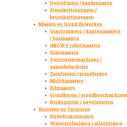
Doorslijpers / bandenzagen
Steenkettingzagen /
betonkettingzagen
Maaien en Grond Bewerken
Grastrimmers / kantenmaaiers
/ bosmaaiers
iMOW® robotmaaiers
Grasmaaiers
Verticuteermachines /
gazonbeluchters
Tuinfrezen / grondfrezen
Mulchmaaiers
Zitmaaiers
Grondboren / grondboormachine
Drukspuiten / nevelspuiten
Reinigen en Opruimen
Hogedrukreinigers
Waterstofzuigers / alleszuigers