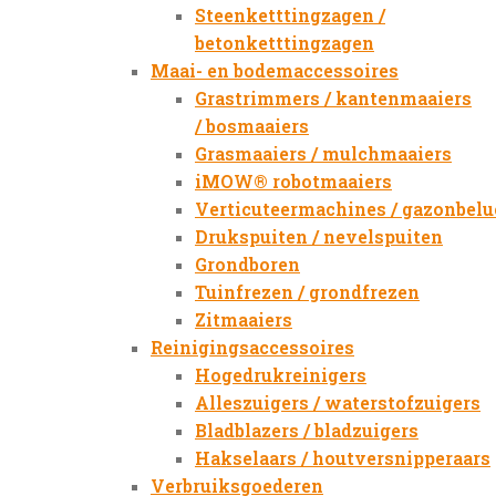
Steenketttingzagen /
betonketttingzagen
Maai- en bodemaccessoires
Grastrimmers / kantenmaaiers
/ bosmaaiers
Grasmaaiers / mulchmaaiers
iMOW® robotmaaiers
Verticuteermachines / gazonbelu
Drukspuiten / nevelspuiten
Grondboren
Tuinfrezen / grondfrezen
Zitmaaiers
Reinigingsaccessoires
Hogedrukreinigers
Alleszuigers / waterstofzuigers
Bladblazers / bladzuigers
Hakselaars / houtversnipperaars
Verbruiksgoederen