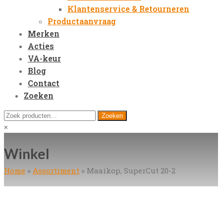
Klantenservice & Retourneren
Productaanvraag
Merken
Acties
VA-keur
Blog
Contact
Zoeken
Open
Zoeken
Zoeken
Mobile
naar:
Close
×
Menu
search
Winkel
Home
»
Assortiment
»
Maaikop, SuperCut 20-2