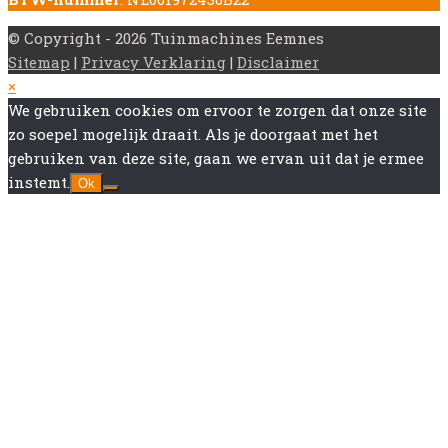
© Copyright - 2026 Tuinmachines Eemnes
Sitemap
|
Privacy Verklaring
|
Disclaimer
Back
×
To
We gebruiken cookies om ervoor te zorgen dat onze site
Top
zo soepel mogelijk draait. Als je doorgaat met het
gebruiken van deze site, gaan we ervan uit dat je ermee
instemt.
Ok