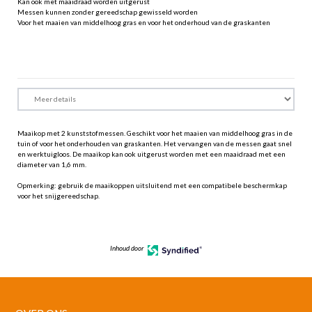
Kan ook met maaidraad worden uitgerust
Messen kunnen zonder gereedschap gewisseld worden
Voor het maaien van middelhoog gras en voor het onderhoud van de graskanten
Maaikop met 2 kunststofmessen. Geschikt voor het maaien van middelhoog gras in de
tuin of voor het onderhouden van graskanten. Het vervangen van de messen gaat snel
en werktuigloos. De maaikop kan ook uitgerust worden met een maaidraad met een
diameter van 1,6 mm.
Opmerking: gebruik de maaikoppen uitsluitend met een compatibele beschermkap
voor het snijgereedschap.
Inhoud door