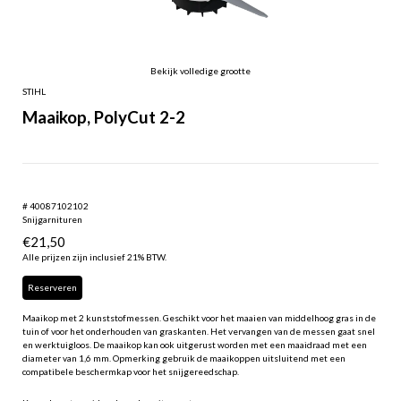
Bekijk volledige grootte
STIHL
Maaikop, PolyCut 2-2
# 40087102102
Snijgarnituren
€
21,50
Alle prijzen zijn inclusief 21% BTW.
Reserveren
Maaikop met 2 kunststofmessen. Geschikt voor het maaien van middelhoog gras in de
tuin of voor het onderhouden van graskanten. Het vervangen van de messen gaat snel
en werktuigloos. De maaikop kan ook uitgerust worden met een maaidraad met een
diameter van 1,6 mm. Opmerking gebruik de maaikoppen uitsluitend met een
compatibele beschermkap voor het snijgereedschap.