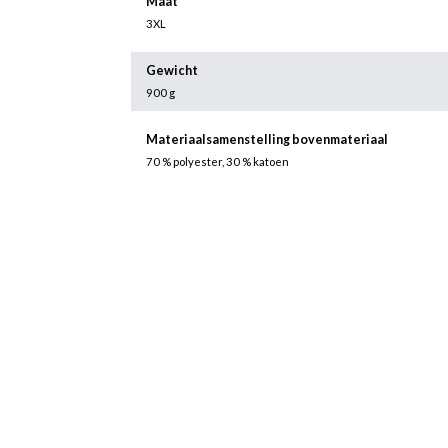
Maat
3XL
Gewicht
900 g
Materiaalsamenstelling bovenmateriaal
70 % polyester, 30 % katoen