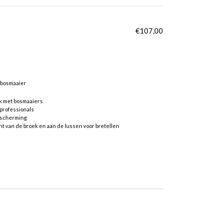
€
107,00
 bosmaaier
rk met bosmaaiers
professionals
escherming
t van de broek en aan de lussen voor bretellen