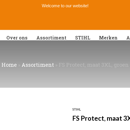
Welcome to our website!
Over ons
Assortiment
STIHL
Merken
A
Home
»
Assortiment
»
FS Protect, maat 3XL, groen
STIHL
FS Protect, maat 3