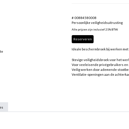
# 00884580008
Persoonlijke veiligheidsuitrusting
Alle prijzen zijn inclusief 21% BTW.
Reserveren
Ideale beschermbroek bij werken met
tte
Stevige veiligheidsbroek voor het we
Voor veeleisende privégebruikers en 
Veilig werken door ademende stootb
Ventilatie-openingen aan de achterkan
ies