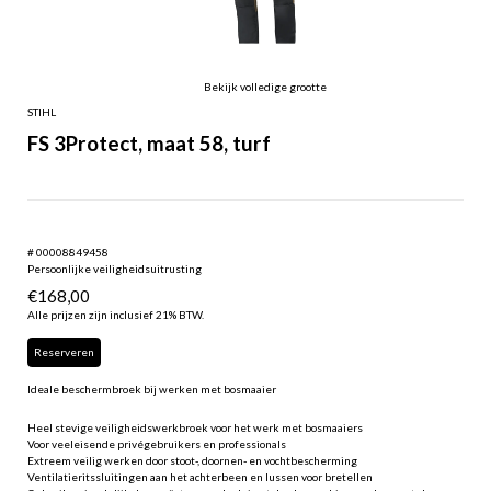
Bekijk volledige grootte
STIHL
FS 3Protect, maat 58, turf
# 00008849458
Persoonlijke veiligheidsuitrusting
€
168,00
Alle prijzen zijn inclusief 21% BTW.
Reserveren
Ideale beschermbroek bij werken met bosmaaier
Heel stevige veiligheidswerkbroek voor het werk met bosmaaiers
Voor veeleisende privégebruikers en professionals
Extreem veilig werken door stoot-, doornen- en vochtbescherming
Ventilatieritssluitingen aan het achterbeen en lussen voor bretellen