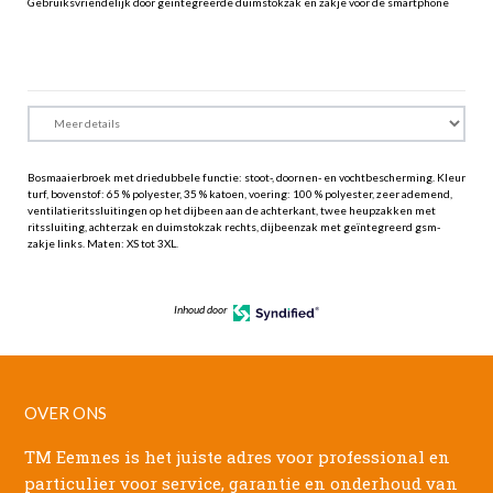
Gebruiksvriendelijk door geïntegreerde duimstokzak en zakje voor de smartphone
Bosmaaierbroek met driedubbele functie: stoot-, doornen- en vochtbescherming. Kleur
turf, bovenstof: 65 % polyester, 35 % katoen, voering: 100 % polyester, zeer ademend,
ventilatieritssluitingen op het dijbeen aan de achterkant, twee heupzakken met
ritssluiting, achterzak en duimstokzak rechts, dijbeenzak met geïntegreerd gsm-
zakje links. Maten: XS tot 3XL.
Inhoud door
OVER ONS
TM Eemnes is het juiste adres voor professional en
particulier voor service, garantie en onderhoud van