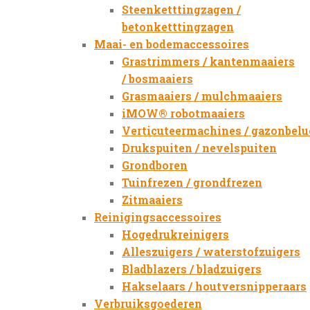
Steenketttingzagen /
betonketttingzagen
Maai- en bodemaccessoires
Grastrimmers / kantenmaaiers
/ bosmaaiers
Grasmaaiers / mulchmaaiers
iMOW® robotmaaiers
Verticuteermachines / gazonbelu
Drukspuiten / nevelspuiten
Grondboren
Tuinfrezen / grondfrezen
Zitmaaiers
Reinigingsaccessoires
Hogedrukreinigers
Alleszuigers / waterstofzuigers
Bladblazers / bladzuigers
Hakselaars / houtversnipperaars
Verbruiksgoederen