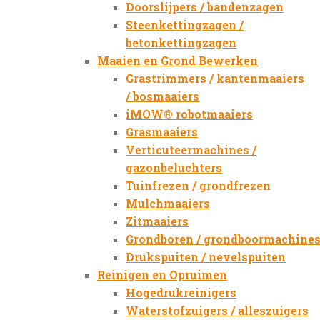
Doorslijpers / bandenzagen
Steenkettingzagen /
betonkettingzagen
Maaien en Grond Bewerken
Grastrimmers / kantenmaaiers
/ bosmaaiers
iMOW® robotmaaiers
Grasmaaiers
Verticuteermachines /
gazonbeluchters
Tuinfrezen / grondfrezen
Mulchmaaiers
Zitmaaiers
Grondboren / grondboormachine
Drukspuiten / nevelspuiten
Reinigen en Opruimen
Hogedrukreinigers
Waterstofzuigers / alleszuigers