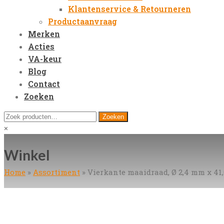
Klantenservice & Retourneren
Productaanvraag
Merken
Acties
VA-keur
Blog
Contact
Zoeken
Open
Zoeken
Zoeken
Mobile
naar:
Close
×
Menu
search
Winkel
Home
»
Assortiment
»
Vierkante maaidraad, Ø 2,4 mm x 41