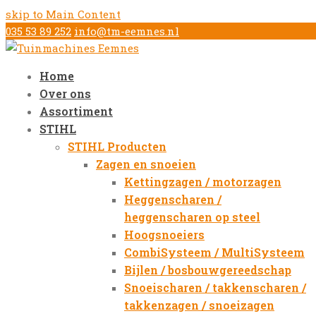
skip to Main Content
035 53 89 252
info@tm-eemnes.nl
Home
Over ons
Assortiment
STIHL
STIHL Producten
Zagen en snoeien
Kettingzagen / motorzagen
Heggenscharen /
heggenscharen op steel
Hoogsnoeiers
CombiSysteem / MultiSysteem
Bijlen / bosbouwgereedschap
Snoeischaren / takkenscharen /
takkenzagen / snoeizagen