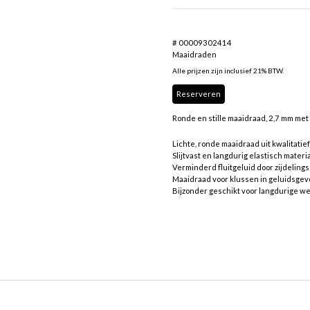
# 00009302414
Maaidraden
Alle prijzen zijn inclusief 21% BTW.
Reserveren
Ronde en stille maaidraad, 2,7 mm met 
Lichte, ronde maaidraad uit kwalitatief
Slijtvast en langdurig elastisch materi
Verminderd fluitgeluid door zijdeling
Maaidraad voor klussen in geluidsgev
Bijzonder geschikt voor langdurige 