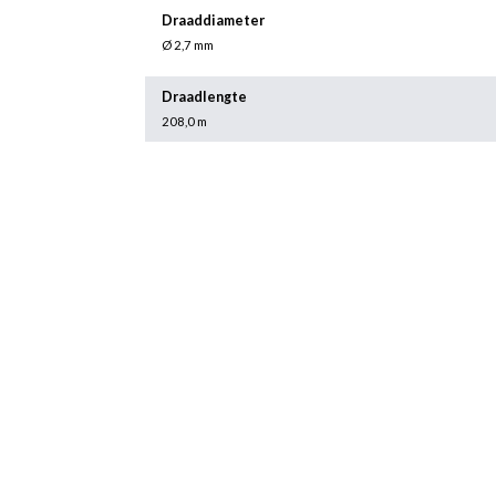
Draaddiameter
Ø 2,7 mm
Draadlengte
208,0 m