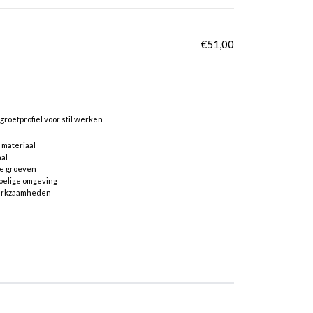
€
51,00
groefprofiel voor stil werken
 materiaal
aal
se groeven
oelige omgeving
werkzaamheden