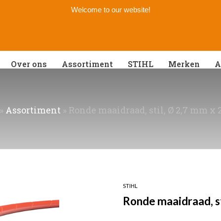
Welcome to our website!
Over ons
Assortiment
STIHL
Merken
A
»
Assortiment
»
Ronde maaidraad, stil, Ø 2,7 mm x 
STIHL
Ronde maaidraad, st