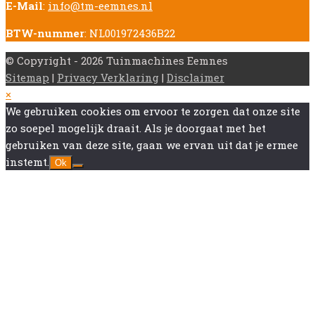
E-Mail
:
info@tm-eemnes.nl
BTW-nummer
: NL001972436B22
© Copyright - 2026 Tuinmachines Eemnes
Sitemap
|
Privacy Verklaring
|
Disclaimer
Back
×
To
We gebruiken cookies om ervoor te zorgen dat onze site
Top
zo soepel mogelijk draait. Als je doorgaat met het
gebruiken van deze site, gaan we ervan uit dat je ermee
instemt.
Ok