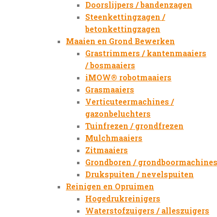
Doorslijpers / bandenzagen
Steenkettingzagen /
betonkettingzagen
Maaien en Grond Bewerken
Grastrimmers / kantenmaaiers
/ bosmaaiers
iMOW® robotmaaiers
Grasmaaiers
Verticuteermachines /
gazonbeluchters
Tuinfrezen / grondfrezen
Mulchmaaiers
Zitmaaiers
Grondboren / grondboormachine
Drukspuiten / nevelspuiten
Reinigen en Opruimen
Hogedrukreinigers
Waterstofzuigers / alleszuigers