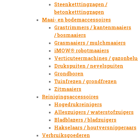
Steenketttingzagen /
betonketttingzagen
Maai- en bodemaccessoires
Grastrimmers / kantenmaaiers
/ bosmaaiers
Grasmaaiers / mulchmaaiers
iMOW® robotmaaiers
Verticuteermachines / gazonbelu
Drukspuiten / nevelspuiten
Grondboren
Tuinfrezen / grondfrezen
Zitmaaiers
Reinigingsaccessoires
Hogedrukreinigers
Alleszuigers / waterstofzuigers
Bladblazers / bladzuigers
Hakselaars / houtversnipperaars
Verbruiksgoederen