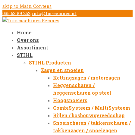
skip to Main Content
035 53 89 252
info@tm-eemnes.nl
Home
Over ons
Assortiment
STIHL
STIHL Producten
Zagen en snoeien
Kettingzagen / motorzagen
Heggenscharen /
heggenscharen op steel
Hoogsnoeiers
CombiSysteem / MultiSysteem
Bijlen / bosbouwgereedschap
Snoeischaren / takkenscharen /
takkenzagen / snoeizagen