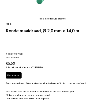
Bekijk volledige grootte
STIHL
Ronde maaidraad, Ø 2,0 mm x 14,0 m
# 00009302335
Maaidraden
€
5,50
Alle prijzen zijn inclusief 21% BTW.
Reserveren
Ronde maaidraad, 2,0 mm standaardprofiel voor efficiënt trim- en maaiwerk
Maaidraad voor het trimmen van kanten en het maaien van gras
Slijtvast en langdurig elastisch materiaal
Compatibel met veel STIHL maaikoppen