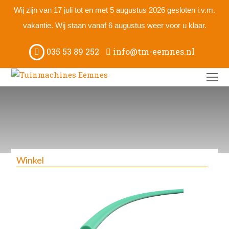
Wij zijn van 17 juli tot en met 5 augustus 2026 gesloten i.v.m.
vakantie. Wij staan vanaf 6 augustus weer voor u klaar.
035 53 89 252
info@tm-eemnes.nl
O
M
M
Winkel