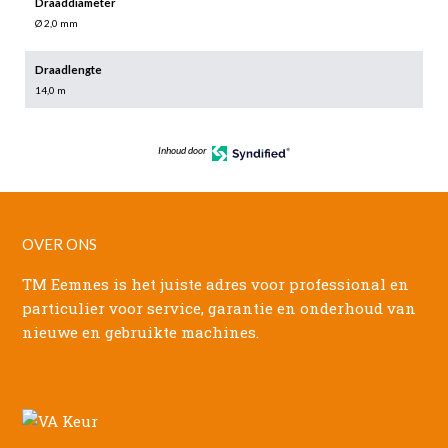
Draaddiameter
Ø 2,0 mm
Draadlengte
14,0 m
Inhoud door
OVER ONS
TM Eemnes is het juiste adres voor professional en
particulier voor service, garantie en onderhoud van
nieuwe en gebruikte machines.