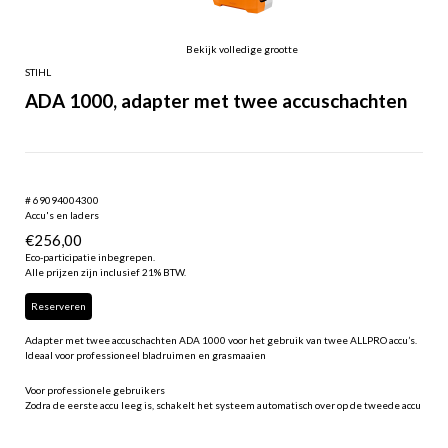
Bekijk volledige grootte
STIHL
ADA 1000, adapter met twee accuschachten
# 69094004300
Accu's en laders
€
256,00
Eco-participatie inbegrepen.
Alle prijzen zijn inclusief 21% BTW.
Reserveren
Adapter met twee accuschachten ADA 1000 voor het gebruik van twee ALLPRO accu’s.
Ideaal voor professioneel bladruimen en grasmaaien
Voor professionele gebruikers
Zodra de eerste accu leeg is, schakelt het systeem automatisch over op de tweede accu