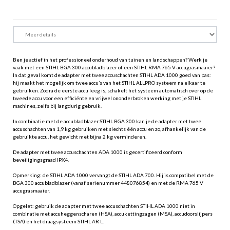
Ben je actief in het professioneel onderhoud van tuinen en landschappen? Werk je
vaak met een STIHL BGA 300 accubladblazer of een STIHL RMA 765 V accugrasmaaier?
In dat geval komt de adapter met twee accuschachten STIHL ADA 1000 goed van pas:
hij maakt het mogelijk om twee accu’s van het STIHL ALLPRO systeem na elkaar te
gebruiken. Zodra de eerste accu leeg is, schakelt het systeem automatisch over op de
tweede accu voor een efficiënte en vrijwel ononderbroken werking met je STIHL
machines, zelfs bij langdurig gebruik.
In combinatie met de accubladblazer STIHL BGA 300 kan je de adapter met twee
accuschachten van 1,9 kg gebruiken met slechts één accu en zo, afhankelijk van de
gebruikte accu, het gewicht met bijna 2 kg verminderen.
De adapter met twee accuschachten ADA 1000 is gecertificeerd conform
beveiligingsgraad IPX4.
Opmerking: de STIHL ADA 1000 vervangt de STIHL ADA 700. Hij is compatibel met de
BGA 300 accubladblazer (vanaf serienummer 448076854) en met de RMA 765 V
accugrasmaaier.
Opgelet: gebruik de adapter met twee accuschachten STIHL ADA 1000 niet in
combinatie met accuheggenscharen (HSA), accukettingzagen (MSA), accudoorslijpers
(TSA) en het draagsysteem STIHL AR L.