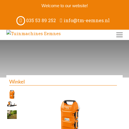
Welcome to our website!
035 53 89 252
info@tm-eemnes.nl
O
M
M
Winkel