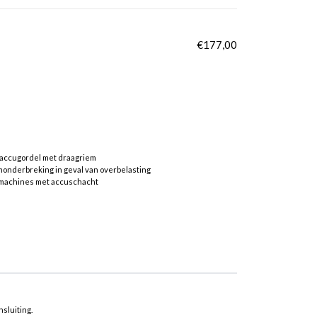
€
177,00
accugordel met draagriem
onderbreking in geval van overbelasting
r machines met accuschacht
sluiting.