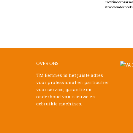
Combineerbaar met
stroomonderbrekin
OVER ONS
TM Eemnes is het juiste adres
voor professional en particulier
voor service, garantie en
onderhoud van nieuwe en
gebruikte machines.