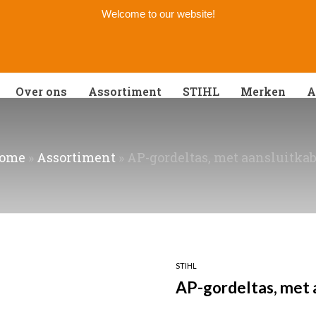
Welcome to our website!
Over ons
Assortiment
STIHL
Merken
A
ome
»
Assortiment
»
AP-gordeltas, met aansluitkab
STIHL
AP-gordeltas, met 