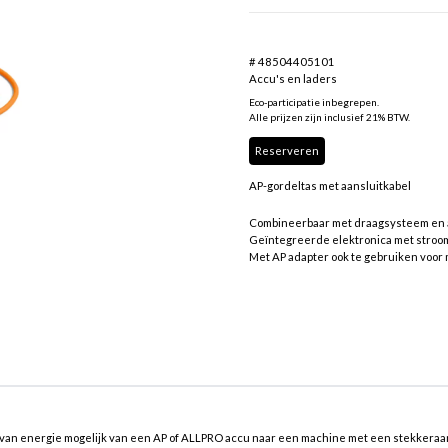
# 48504405101
Accu's en laders
Eco-participatie inbegrepen.
Alle prijzen zijn inclusief 21% BTW.
Reserveren
AP-gordeltas met aansluitkabel
Combineerbaar met draagsysteem en 
Geïntegreerde elektronica met stroom
Met AP adapter ook te gebruiken voo
van energie mogelijk van een AP of ALLPRO accu naar een machine met een stekkeraan