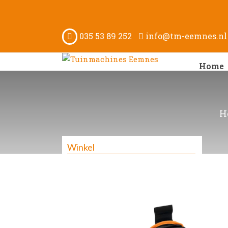
035 53 89 252
info@tm-eemnes.nl
Home
H
Winkel