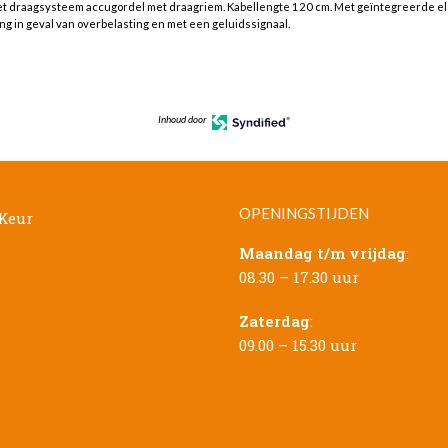
 draagsysteem accugordel met draagriem. Kabellengte 120 cm. Met geïntegreerde e
g in geval van overbelasting en met een geluidssignaal.
Inhoud door
OPENINGSTIJDEN
Maandag t/m vrijdag
:
08.30 – 17.30 uur
Zaterdag
:
09.00 – 15.30 uur