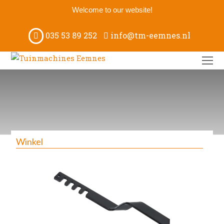
Welcome to our website!
035 53 89 252
info@tm-eemnes.nl
O
M
M
Winkel