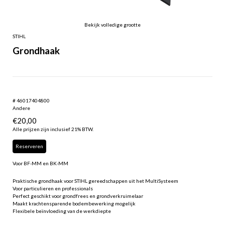
Bekijk volledige grootte
STIHL
Grondhaak
# 46017404800
Andere
€
20,00
Alle prijzen zijn inclusief 21% BTW.
Reserveren
Voor BF-MM en BK-MM
Praktische grondhaak voor STIHL gereedschappen uit het MultiSysteem
Voor particulieren en professionals
Perfect geschikt voor grondfrees en grondverkruimelaar
Maakt krachtensparende bodembewerking mogelijk
Flexibele beïnvloeding van de werkdiepte