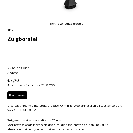
Bekijk volledige grootte
STIHL
Zuigborstel
# 49015022900
Andere
€
7,90
Alle prijzen zijn inclusief 21% BTW.
Reserveren
Draaibaar, met nylonborstels, breedte 70 mm, bijv.voor armaturen en toetsenborden.
Voor SE 33 - SE 133 ME.
Zuigkwast met een breedte van 70 mm
Voor professionals in werkplaatsen, reinigingsdiensten en in de industrie
Ideaal voor het reinigen van toetsenborden en armaturen