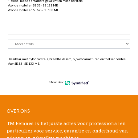
Flexibel met de draaibare gewricht en nylon borstels
Voor de modellen SE 33 - SE 133 ME
Voor de modellen SE 62 – SE 133 ME
Draaibaar, met nylonborstels, breedte 70 mm, bijv.voor armaturen en toetsenborden.
Voor SE 33 - SE 133 ME.
Inhoud door
OVER ONS
TM Eemnes is het juiste adres voor professional en
particulier voor service, garantie en onderhoud van
nieuwe en gebruikte machines.