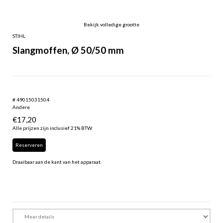
Bekijk volledige grootte
STIHL
Slangmoffen, Ø 50/50 mm
# 49015031504
Andere
€
17,20
Alle prijzen zijn inclusief 21% BTW.
Reserveren
Draaibaar aan de kant van het apparaat.