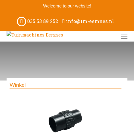
Welcome to our website!
035 53 89 252
info@tm-eemnes.nl
O
M
M
Winkel