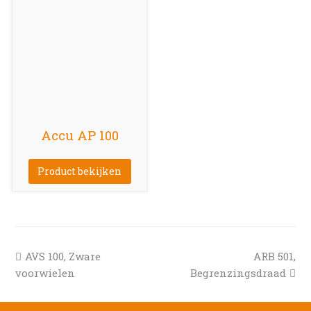
Accu AP 100
Product bekijken
previous
next
AVS 100, Zware
ARB 501,
post:
post:
voorwielen
Begrenzingsdraad