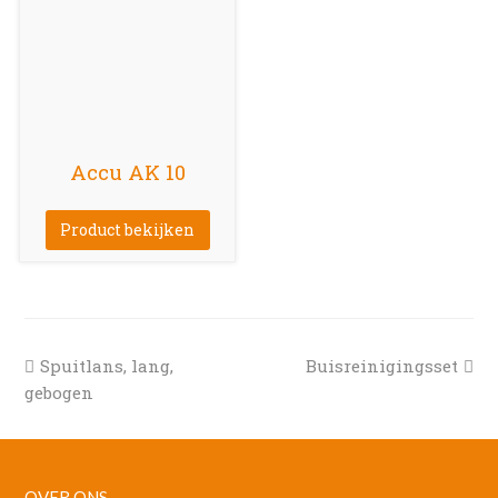
Accu AK 10
Product bekijken
previous
next
Spuitlans, lang,
Buisreinigingsset
post:
post:
gebogen
OVER ONS