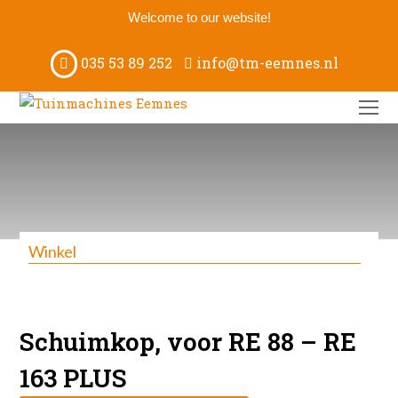
Welcome to our website!
035 53 89 252
info@tm-eemnes.nl
O
M
M
Winkel
Schuimkop, voor RE 88 – RE
163 PLUS