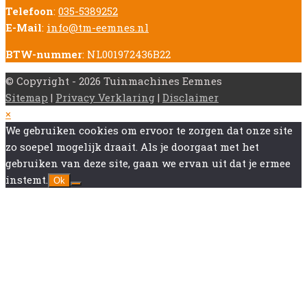
Telefoon
:
035-5389252
E-Mail
:
info@tm-eemnes.nl
BTW-nummer
: NL001972436B22
© Copyright - 2026 Tuinmachines Eemnes
Sitemap
|
Privacy Verklaring
|
Disclaimer
Back
×
To
We gebruiken cookies om ervoor te zorgen dat onze site
Top
zo soepel mogelijk draait. Als je doorgaat met het
gebruiken van deze site, gaan we ervan uit dat je ermee
instemt.
Ok