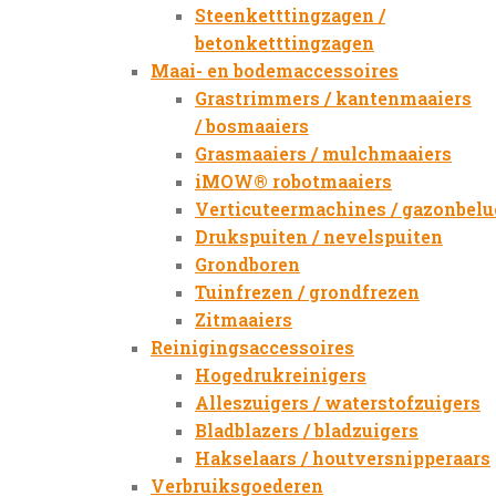
Steenketttingzagen /
betonketttingzagen
Maai- en bodemaccessoires
Grastrimmers / kantenmaaiers
/ bosmaaiers
Grasmaaiers / mulchmaaiers
iMOW® robotmaaiers
Verticuteermachines / gazonbelu
Drukspuiten / nevelspuiten
Grondboren
Tuinfrezen / grondfrezen
Zitmaaiers
Reinigingsaccessoires
Hogedrukreinigers
Alleszuigers / waterstofzuigers
Bladblazers / bladzuigers
Hakselaars / houtversnipperaars
Verbruiksgoederen