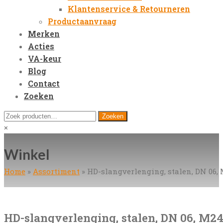
Klantenservice & Retourneren
Productaanvraag
Merken
Acties
VA-keur
Blog
Contact
Zoeken
Open
Zoeken
Zoeken
Mobile
naar:
Close
×
Menu
search
Winkel
Home
»
Assortiment
»
HD-slangverlenging, stalen, DN 06, M
HD-slangverlenging, stalen, DN 06, M24 