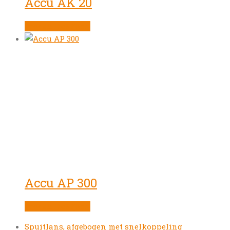
Accu AK 20
Product bekijken
Accu AP 300
Product bekijken
previous
Spuitlans, afgebogen met snelkoppeling