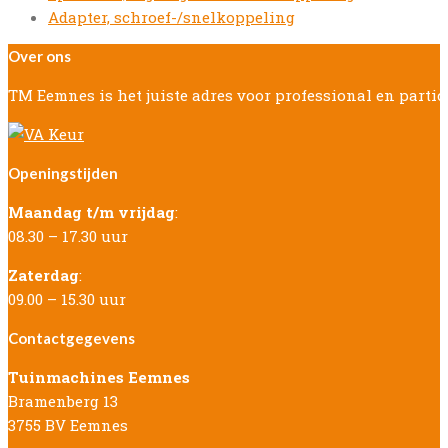
post:
next
Adapter, schroef-/snelkoppeling
post:
Over ons
TM Eemnes is het juiste adres voor professional en parti
Openingstijden
Maandag t/m vrijdag
:
08.30 – 17.30 uur
Zaterdag
:
09.00 – 15.30 uur
Contactgegevens
Tuinmachines Eemnes
Bramenberg 13
3755 BV Eemnes