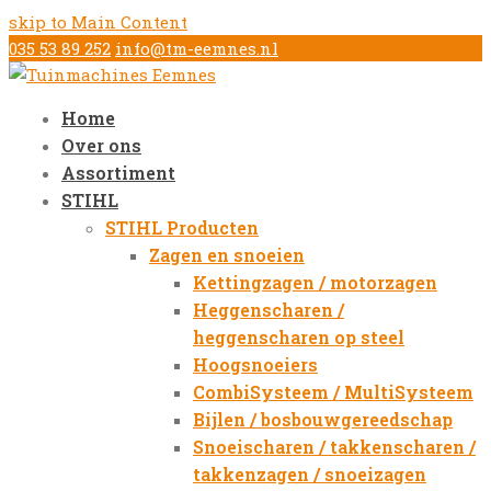
skip to Main Content
035 53 89 252
info@tm-eemnes.nl
Home
Over ons
Assortiment
STIHL
STIHL Producten
Zagen en snoeien
Kettingzagen / motorzagen
Heggenscharen /
heggenscharen op steel
Hoogsnoeiers
CombiSysteem / MultiSysteem
Bijlen / bosbouwgereedschap
Snoeischaren / takkenscharen /
takkenzagen / snoeizagen