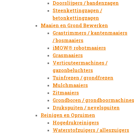
Doorslijpers / bandenzagen
Steenkettingzagen /
betonkettingzagen
Maaien en Grond Bewerken
Grastrimmers / kantenmaaiers
/ bosmaaiers
iMOW® robotmaaiers
Grasmaaiers
Verticuteermachines /
gazonbeluchters
Tuinfrezen / grondfrezen
Mulchmaaiers
Zitmaaiers
Grondboren / grondboormachine
Drukspuiten / nevelspuiten
Reinigen en Opruimen
Hogedrukreinigers
Waterstofzuigers / alleszuigers