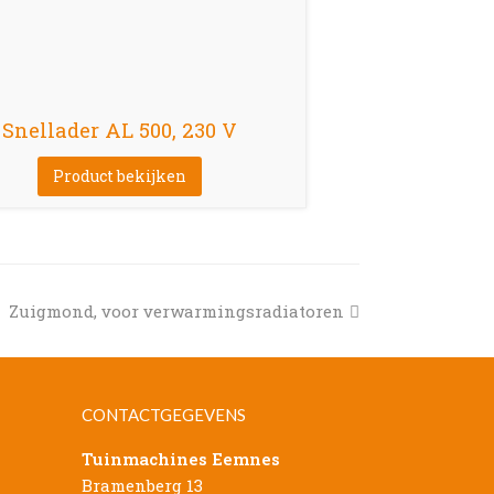
Snellader AL 500, 230 V
Product bekijken
next
Zuigmond, voor verwarmingsradiatoren
post:
CONTACTGEGEVENS
Tuinmachines Eemnes
Bramenberg 13