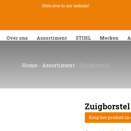
Welcome to our website!
Over ons
Assortiment
STIHL
Merken
A
Home
»
Assortiment
»
Zuigborstel
Zuigborstel
Koop het product in