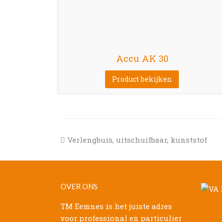
Accu AK 30
Product bekijken
previous
Verlengbuis, uitschuifbaar, kunststof
post:
OVER ONS
TM Eemnes is het juiste adres
voor professional en particulier