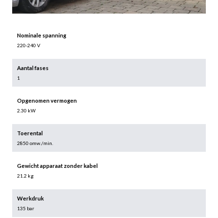
Nominale spanning
220-240 V
Aantal fases
1
Opgenomen vermogen
2.30 kW
Toerental
2850 omw./min.
Gewicht apparaat zonder kabel
21.2 kg
Werkdruk
135 bar