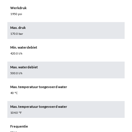
Werkdruk
1950 psi
Max. druk
170.0 bar
Min. waterdebiet
420.0 l/h
Max. waterdebiet
500.0 l/h
Max. temperatuur toegevoerd water
40 °C
Max. temperatuur toegevoerd water
104.0 °F
Frequentie