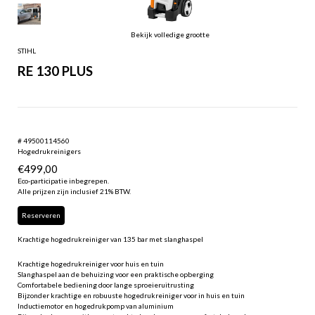
Bekijk volledige grootte
STIHL
RE 130 PLUS
# 49500114560
Hogedrukreinigers
€
499,00
Eco-participatie inbegrepen.
Alle prijzen zijn inclusief 21% BTW.
Reserveren
Krachtige hogedrukreiniger van 135 bar met slanghaspel
Krachtige hogedrukreiniger voor huis en tuin
Slanghaspel aan de behuizing voor een praktische opberging
Comfortabele bediening door lange sproeieruitrusting
Bijzonder krachtige en robuuste hogedrukreiniger voor in huis en tuin
Inductiemotor en hogedrukpomp van aluminium