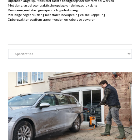
Bijzonder lange spuitlans met zachte handgreep voor comfortabel werken
Met slanghaspel voor praktische opslag van de hogedrukslang
Duurzame, met staal gewapende hogedrukslang
9 m lange hogedrukslang met stalen bewapening en snelkoppeling
Opbergvakken opzij om sproeimonden en kabels te bewaren