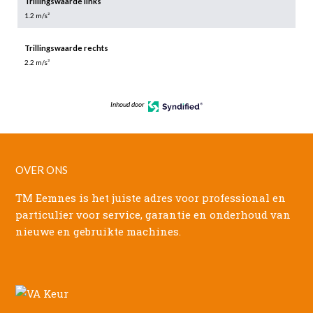
Trillingswaarde links
1.2 m/s²
Trillingswaarde rechts
2.2 m/s²
Inhoud door
OVER ONS
TM Eemnes is het juiste adres voor professional en
particulier voor service, garantie en onderhoud van
nieuwe en gebruikte machines.