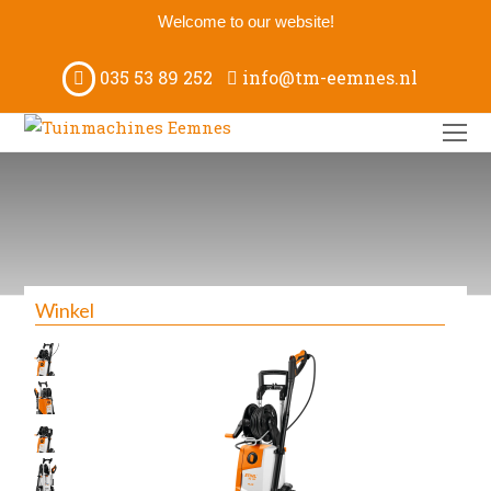
Welcome to our website!
035 53 89 252
info@tm-eemnes.nl
O
M
M
Winkel