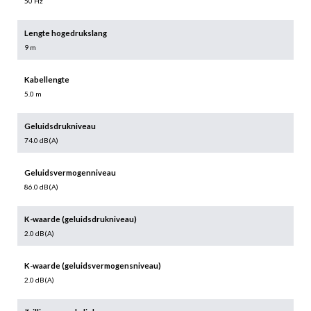
50 Hz
Lengte hogedrukslang
9 m
Kabellengte
5.0 m
Geluidsdrukniveau
74.0 dB(A)
Geluidsvermogenniveau
86.0 dB(A)
K-waarde (geluidsdrukniveau)
2.0 dB(A)
K-waarde (geluidsvermogensniveau)
2.0 dB(A)