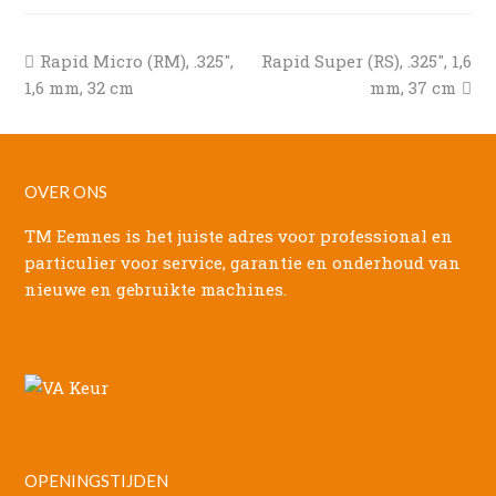
previous
next
Rapid Micro (RM), .325″,
Rapid Super (RS), .325″, 1,6
post:
post:
1,6 mm, 32 cm
mm, 37 cm
OVER ONS
TM Eemnes is het juiste adres voor professional en
particulier voor service, garantie en onderhoud van
nieuwe en gebruikte machines.
OPENINGSTIJDEN