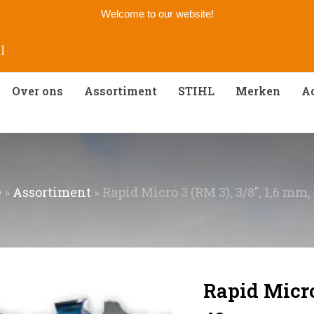
Welcome to our website!
l
Over ons
Assortiment
STIHL
Merken
Ac
e
»
Assortiment
»
Rapid Micro 3 (RM 3), 3/8″, 1,6 mm,
Rapid Micro