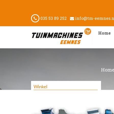
035 53 89 252
info@tm-eemnes.n
Home
Hom
Winkel