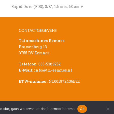
next
Rapid Duro (RD3), 3/8″, 1,6 mm, 63 cm
post:
CONTACTGEGEVENS
Tuinmachines Eemnes
Bramenberg 13
3755 BV Eemnes
Telefoon
:
035-5389252
E-Mail
:
info@tm-eemnes.nl
BTW-nummer
: NL001972436B22
Sitemap
|
Privacy Verklaring
|
Disclaimer
e site, gaan we ervan uit dat je ermee instemt.
Ok