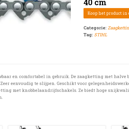
40 cm
Koop het product in
Categorie:
Zaagketti
Tag:
STIHL
baar en comfortabel in gebruik. De zaagketting met halve b
. Zeer eenvoudig te slijpen. Geschikt voor gelegenheidswerk
ting met knobbelaandrijfschakels. Ze biedt hoge snijkwalit
n.