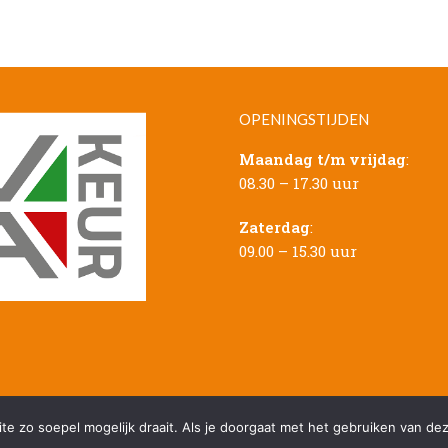
OPENINGSTIJDEN
Maandag t/m vrijdag
:
08.30 – 17.30 uur
Zaterdag
:
09.00 – 15.30 uur
e zo soepel mogelijk draait. Als je doorgaat met het gebruiken van dez