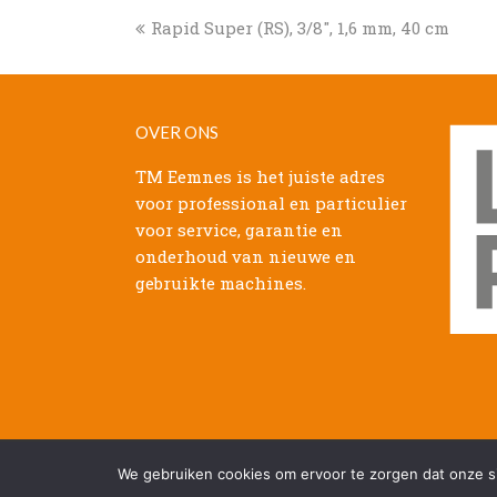
previous
Rapid Super (RS), 3/8″, 1,6 mm, 40 cm
post:
OVER ONS
TM Eemnes is het juiste adres
voor professional en particulier
voor service, garantie en
onderhoud van nieuwe en
gebruikte machines.
© Copyright - 2026 Tuinmachines Eemnes
We gebruiken cookies om ervoor te zorgen dat onze sit