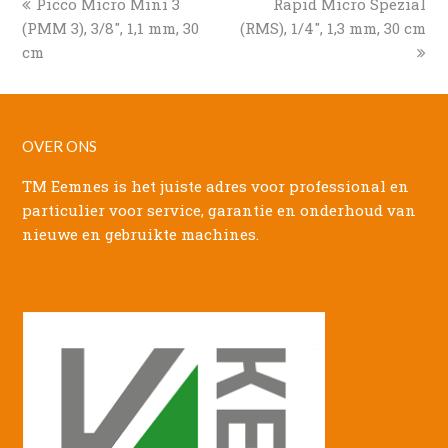
previous
next
Picco Micro Mini 3
Rapid Micro Spezial
post:
post:
(PMM 3), 3/8″, 1,1 mm, 30
(RMS), 1/4″, 1,3 mm, 30 cm
cm
OVER ONS
TM Eemnes is het juiste adres voor professional en
particulier voor service, garantie en onderhoud van
nieuwe en gebruikte machines.