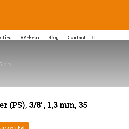
cties
VA-keur
Blog
Contact
35 cm
r (PS), 3/8″, 1,3 mm, 35
 onze winkel