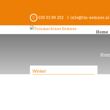
035 53 89 252
info@tm-eemnes.nl
Home
Hom
Winkel