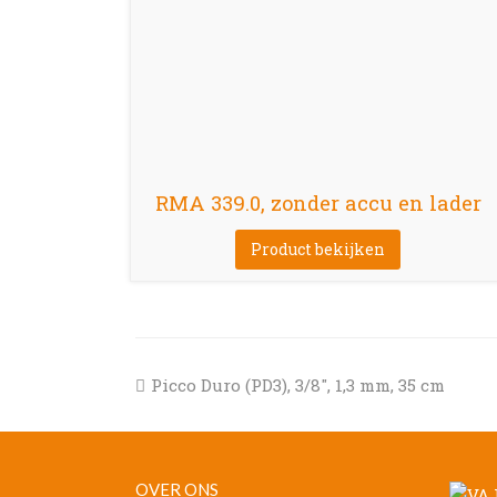
RMA 339.0, zonder accu en lader
Product bekijken
previous
Picco Duro (PD3), 3/8″, 1,3 mm, 35 cm
post:
OVER ONS