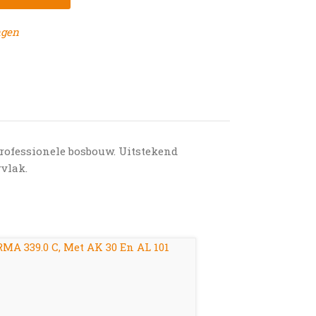
ngen
 professionele bosbouw. Uitstekend
rvlak.