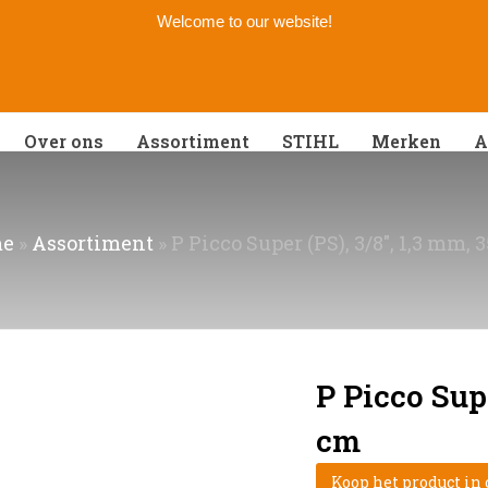
Welcome to our website!
Over ons
Assortiment
STIHL
Merken
A
e
»
Assortiment
»
P Picco Super (PS), 3/8″, 1,3 mm, 
P Picco Supe
cm
Koop het product in