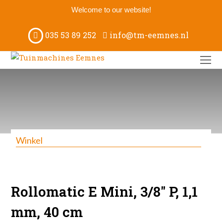
Welcome to our website!
035 53 89 252
info@tm-eemnes.nl
O
M
M
Winkel
Rollomatic E Mini, 3/8″ P, 1,1
mm, 40 cm