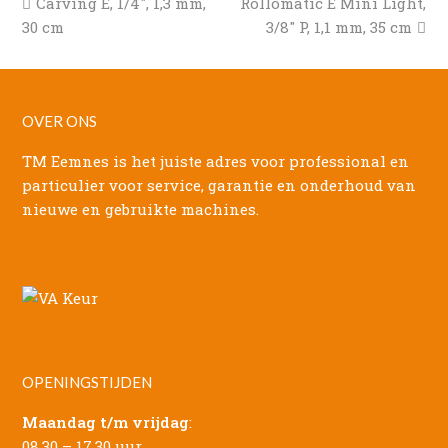
previous
next
Carving E, 1/4″, 1,3 mm,
Rollomatic E Mini Light,
post:
post:
30 cm
3/8″ P, 1,1 mm, 35 cm
OVER ONS
TM Eemnes is het juiste adres voor professional en
particulier voor service, garantie en onderhoud van
nieuwe en gebruikte machines.
OPENINGSTIJDEN
Maandag t/m vrijdag
:
08.30 – 17.30 uur