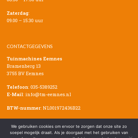
Zaterdag
:
09.00 – 15.30 uur
CONTACTGEGEVENS
Tuinmachines Eemnes
Bramenberg 13
3755 BV Eemnes
Telefoon
:
035-5389252
E-Mail
:
info@tm-eemnes.nl
BTW-nummer
: NL001972436B22
We gebruiken cookies om ervoor te zorgen dat onze site zo
soepel mogelijk draait. Als je doorgaat met het gebruiken van