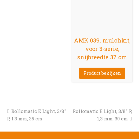
AMK 039, mulchkit,
voor 3-serie,
snijbreedte 37 cm
Product bekijken
previous
next
Rollomatic E Light, 3/8″
Rollomatic E Light, 3/8″ P,
post:
post:
P, 1,3 mm, 35 cm
1,3 mm, 30 cm