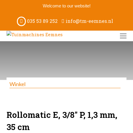
Welcome to our website!
035 53 89 252
info@tm-eemnes.nl
O
M
M
Winkel
Rollomatic E, 3/8″ P, 1,3 mm,
35 cm