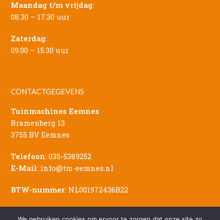
Maandag t/m vrijdag
:
08.30 – 17.30 uur
Zaterdag
:
09.00 – 15.30 uur
CONTACTGEGEVENS
Tuinmachines Eemnes
Bramenberg 13
3755 BV Eemnes
Telefoon
:
035-5389252
E-Mail
:
info@tm-eemnes.nl
BTW-nummer
: NL001972436B22
We gebruiken cookies om ervoor te zorgen dat onze site zo