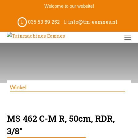
Welcome to our website!
035 53 89 252
info@tm-eemnes.nl
O
M
M
Winkel
MS 462 C-M R, 50cm, RDR,
3/8″